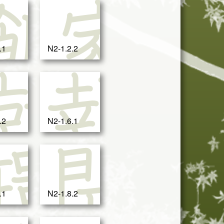
羨
飯
家
.1
N2-1.2.2
児
就
報
.2
N2-1.6.1
演
環
開
.1
N2-1.8.2