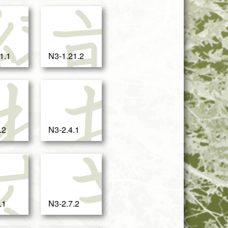
大
経
前
1.1
N3-1.21.2
か
わ
お
.2
N3-2.4.1
関
交
き
.1
N3-2.7.2