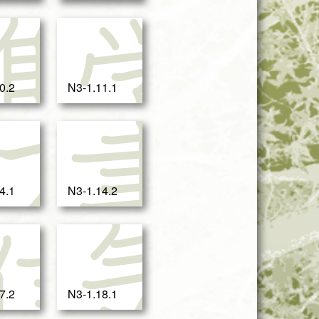
休
集
学
0.2
N3-1.11.1
ミ
ス
書
4.1
N3-1.14.2
参
信
気
7.2
N3-1.18.1