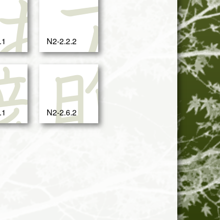
荒
あ
ア
.1
N2-2.2.2
び
顔
腹
.1
N2-2.6.2