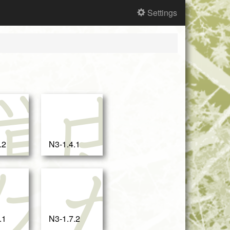
Settings
食
覚
皮
.2
N3-1.4.1
体
体
か
.1
N3-1.7.2