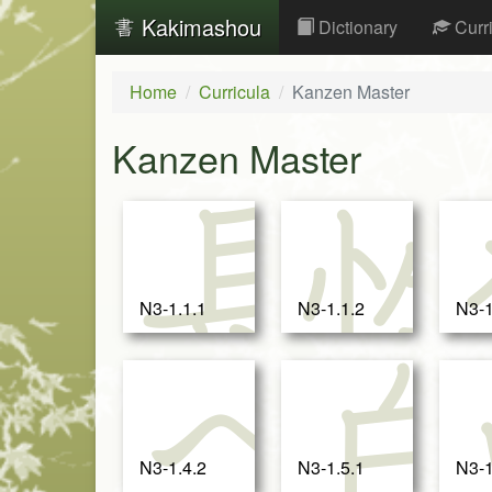
Kakimashou
Dictionary
Curr
Home
Curricula
Kanzen Master
Kanzen Master
長
N3-1.1.1
N3-1.1.2
N3-1
ペ
N3-1.4.2
N3-1.5.1
N3-1