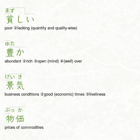
ま
ず
貧
し
い
poor ②lacking (quantity and quality-wise)
た
ゆ
豊
か
abundant ②rich ③open (mind) ④(well) over
け
い
き
景
気
business conditions ②good (economic) times ③liveliness
ぶ
っ
か
物
価
prices of commodities