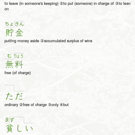
to leave (in someone's keeping) ②to put (someone) in charge of ③to lean
on
ちょ
き
ん
貯
金
putting money aside ②accumulated surplus of wins
む
りょ
う
無
料
free (of charge)
た
だ
ordinary ②free of charge ③only ④but
ま
ず
貧
し
い