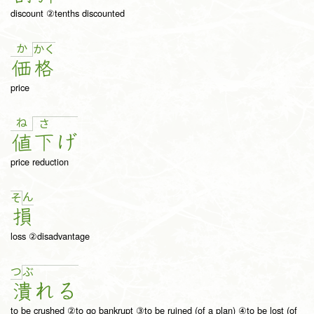
discount ②tenths discounted
か
か
く
価
格
price
ね
さ
値
下
げ
price reduction
ん
そ
損
loss ②disadvantage
つ
ぶ
潰
れ
る
to be crushed ②to go bankrupt ③to be ruined (of a plan) ④to be lost (of