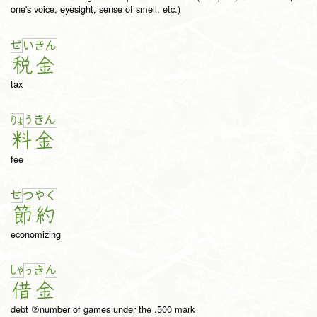
one's voice, eyesight, sense of smell, etc.)
ぜ
い
き
ん
税
金
tax
う
き
ん
りょ
料
金
fee
せ
つ
や
く
節
約
economizing
しゃ
ん
っ
き
借
金
debt ②number of games under the .500 mark