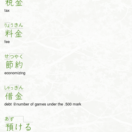
税
金
tax
う
き
ん
りょ
料
金
fee
せ
つ
や
く
節
約
economizing
しゃ
ん
っ
き
借
金
debt ②number of games under the .500 mark
あ
ず
預
け
る