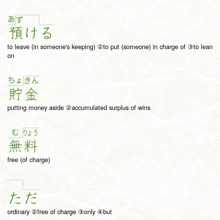
あ
ず
預
け
る
to leave (in someone's keeping) ②to put (someone) in charge of ③to lean
on
ちょ
き
ん
貯
金
putting money aside ②accumulated surplus of wins
む
りょ
う
無
料
free (of charge)
た
だ
ordinary ②free of charge ③only ④but