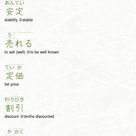
あ
ん
て
い
安
定
stability ②stable
う
売
れ
る
to sell (well) ②to be well known
て
い
か
定
価
list price
わ
り
び
き
割
引
discount ②tenths discounted
か
か
く