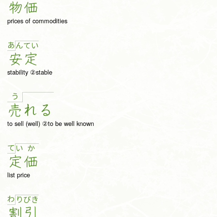
物
価
prices of commodities
あ
ん
て
い
安
定
stability ②stable
う
売
れ
る
to sell (well) ②to be well known
て
い
か
定
価
list price
わ
り
び
き
割
引