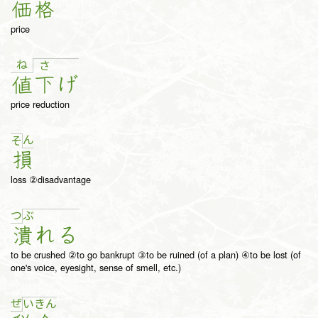
価
格
price
ね
さ
値
下
げ
price reduction
ん
そ
損
loss ②disadvantage
つ
ぶ
潰
れ
る
to be crushed ②to go bankrupt ③to be ruined (of a plan) ④to be lost (of
one's voice, eyesight, sense of smell, etc.)
ぜ
い
き
ん