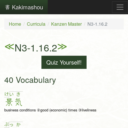
Kakimashou
Home
Curricula
Kanzen Master
N3-1.16.2
≪
≫
N3-1.16.2
Quiz Yourself!
40 Vocabulary
け
い
き
景
気
business conditions ②good (economic) times ③liveliness
ぶ
っ
か