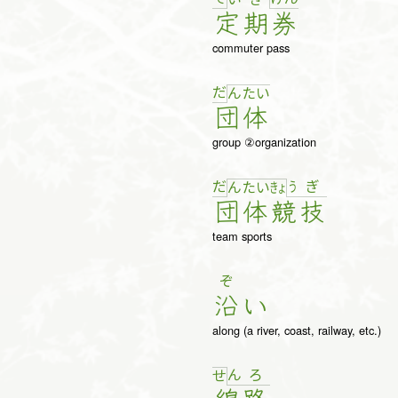
定
期
券
commuter pass
だ
ん
た
い
団
体
group ②organization
だ
う
ぎ
ん
た
い
きょ
団
体
競
技
team sports
ぞ
沿
い
along (a river, coast, railway, etc.)
ん
ろ
せ