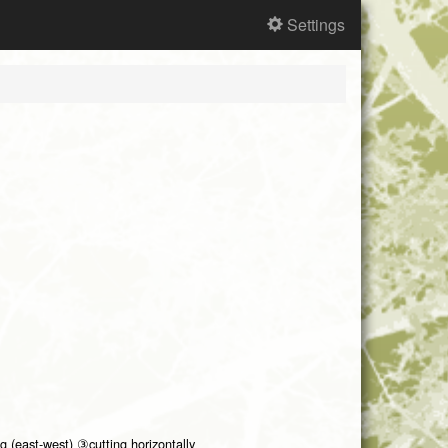
Settings
ng (east-west) ③cutting horizontally