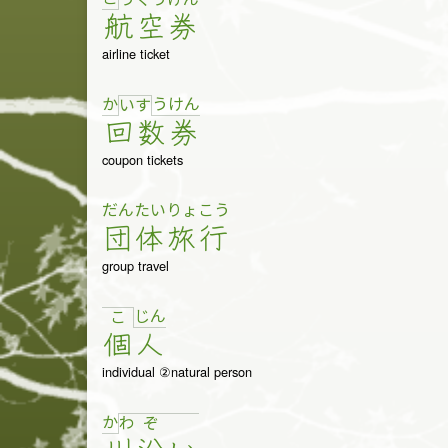
航
空
券
airline ticket
か
う
け
ん
い
す
回
数
券
coupon tickets
だん
たい
りょ
こう
団
体
旅
行
group travel
じ
ん
こ
個
人
individual ②natural person
か
わ
ぞ