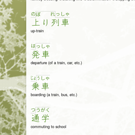
の
っ
しゃ
ぼ
れ
上
り
列
車
up-train
は
っ
しゃ
発
車
departure (of a train, car, etc.)
じょ
う
しゃ
乗
車
boarding (a train, bus, etc.)
つ
う
が
く
通
学
commuting to school