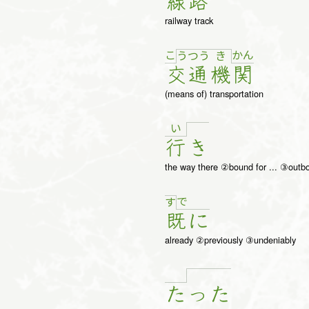
線
路
railway track
こ
か
ん
う
つ
う
き
交
通
機
関
(means of) transportation
い
行
き
the way there ②bound for ... ③outbo
で
す
既
に
already ②previously ③undeniably
た
っ
た