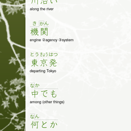
川
沿
い
along the river
き
ん
か
機
関
engine ②agency ③system
とう
きょう
はつ
東
京
発
departing Tokyo
か
な
中
で
も
among (other things)
ん
な
何
と
か