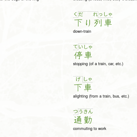
く
っ
しゃ
だ
れ
下
り
列
車
down-train
て
い
しゃ
停
車
stopping (of a train, car, etc.)
しゃ
げ
下
車
alighting (from a train, bus, etc.)
つ
う
き
ん
通
勤
commuting to work