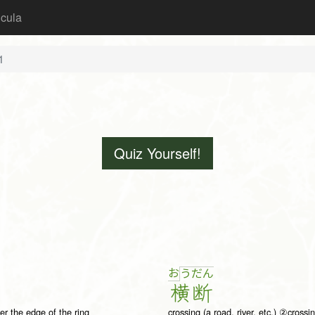
icula
1
Quiz Yourself!
お
う
だ
ん
横
断
er the edge of the ring
crossing (a road, river, etc.) ②crossi