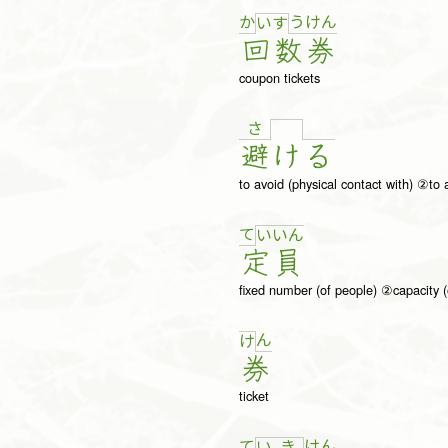
か
う
け
ん
い
す
回
数
券
coupon tickets
さ
避
け
る
to avoid (physical contact with) ②to 
て
い
い
ん
定
員
fixed number (of people) ②capacity (o
ん
け
券
ticket
て
け
ん
い
き