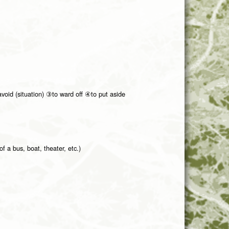
avoid (situation) ③to ward off ④to put aside
f a bus, boat, theater, etc.)