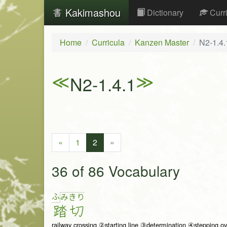
Kakimashou
Dictionary
Curr
Home
Curricula
Kanzen Master
N2-1.4.
≪
≫
N2-1.4.1
«
1
2
»
36 of 86 Vocabulary
ふ
み
き
り
踏切
railway crossing ②starting line ③determination ④stepping ov