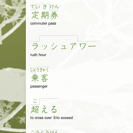
て
け
ん
い
き
定
期
券
commuter pass
ラ
ッ
シュ
ア
ワ
ー
rush hour
じょ
う
きゃ
く
乗
客
passenger
こ
超
え
る
to cross over ②to exceed
こ
う
く
う
け
ん