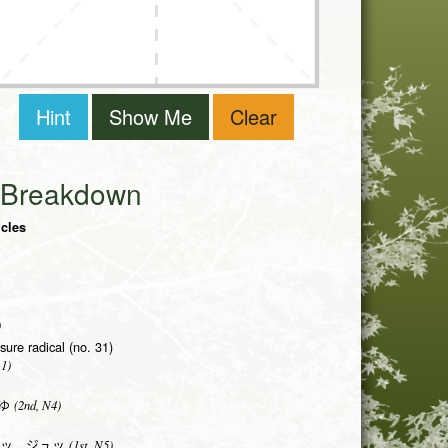
Hint
Show Me
Clear
i Breakdown
icles
)
sure radical (no. 31)
1)
(2nd, N4)
ゆ
(1st, N5)
ッ ジュッ