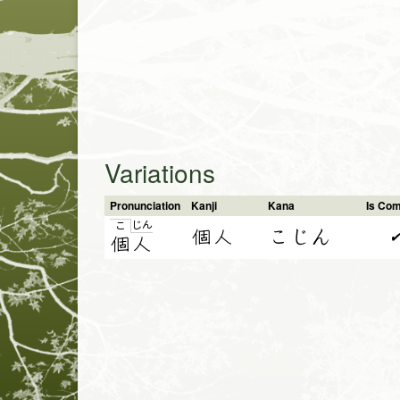
Variations
Pronunciation
Kanji
Kana
Is Co
じ
ん
こ
個人
こじん
個
人