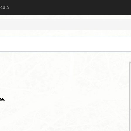
icula
te.