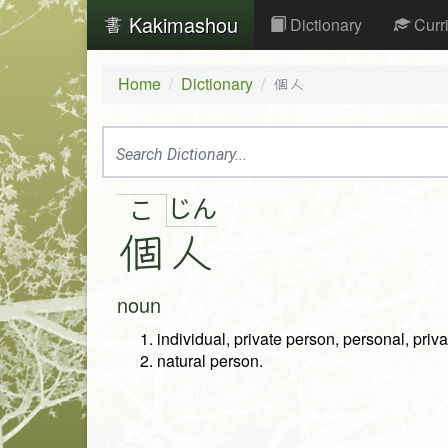
Kakimashou
Dictionary
Curr
Home
Dictionary
個人
じ
ん
こ
個
人
noun
individual, private person, personal, priva
natural person.