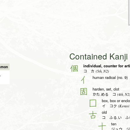
Contained Kanj
individual, counter for art
個
mmon
(5th, N2)
コ カ
✔
human radical (no. 9)
亻
harden, set, clot
固
(4th, N2
かた.める コ
box, box or enclo
囗
(Kentei 
イ コク
old
古
コ ふる.い ふ
ten
十
ジュウ ジ