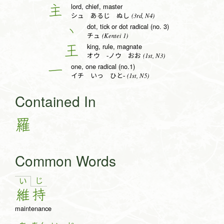
lord, chief, master
主
(3rd, N4)
シュ あるじ ぬし
dot, tick or dot radical (no. 3)
丶
(Kentei 1)
チュ
king, rule, magnate
王
(1st, N3)
オウ -ノウ おお
one, one radical (no.1)
一
(1st, N5)
イチ いっ ひと-
Contained In
羅
Common Words
じ
い
維
持
maintenance