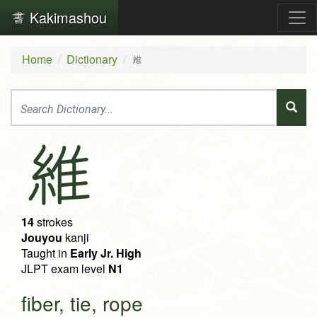
Kakimashou
Home
Dictionary
維
維
14
strokes
Jouyou
kanji
Taught in
Early Jr. High
JLPT exam level
N1
fiber, tie, rope