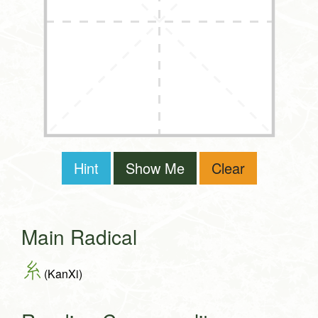
Hint
Show Me
Clear
Main Radical
糸
(KanXi)