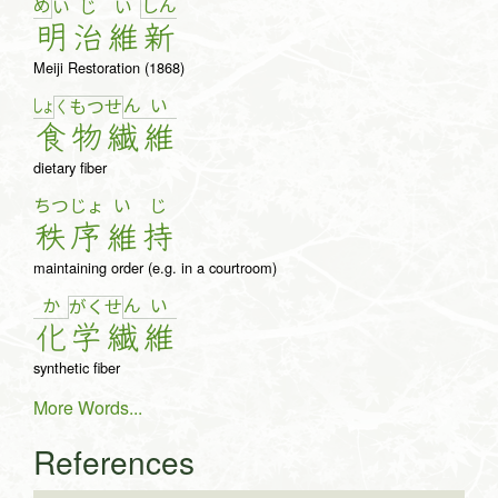
め
し
ん
い
じ
い
明
治
維
新
Meiji Restoration (1868)
しょ
ん
い
く
も
つ
せ
食
物
繊
維
dietary fiber
ちつ
じょ
い
じ
秩
序
維
持
maintaining order (e.g. in a courtroom)
か
ん
い
が
く
せ
化
学
繊
維
synthetic fiber
More Words...
References