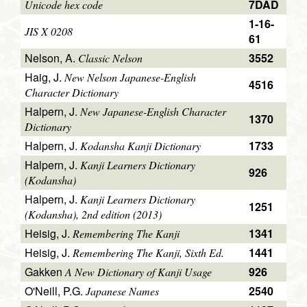
7DAD
Unicode hex code
1-16-
JIS X 0208
61
Nelson, A.
3552
Classic Nelson
Haig, J.
New Nelson Japanese-English
4516
Character Dictionary
Halpern, J.
New Japanese-English Character
1370
Dictionary
Halpern, J.
1733
Kodansha Kanji Dictionary
Halpern, J.
Kanji Learners Dictionary
926
(Kodansha)
Halpern, J.
Kanji Learners Dictionary
1251
(Kodansha), 2nd edition (2013)
Heisig, J.
1341
Remembering The Kanji
Heisig, J.
1441
Remembering The Kanji, Sixth Ed.
Gakken
926
A New Dictionary of Kanji Usage
O'Neill, P.G.
2540
Japanese Names