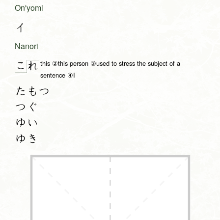
On'yomi
イ
Nanori
this ②this person ③used to stress the subject of a
こ
れ
sentence ④I
たもつ
つぐ
ゆい
ゆき