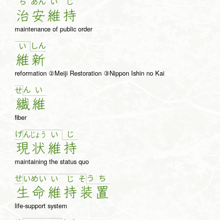
ち
あん
い
じ
治
安
維
持
maintenance of public order
し
ん
い
維
新
reformation ②Meiji Restoration ③Nippon Ishin no Kai
ん
い
せ
繊
維
fiber
げ
じ
ん
じょ
う
い
現
状
維
持
maintaining the status quo
せ
う
ち
い
め
い
い
じ
そ
生
命
維
持
装
置
life-support system