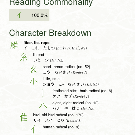
Reading Commonality
イ
100.0%
Character Breakdown
fiber, tie, rope
維
(Early Jr. High, N1)
イ これ たもつ
thread
糸
(1st, N2)
いと シ
short thread radical (no. 52)
幺
(Kentei 1)
ヨウ ちいさい
little, small
小
(1st, N5)
ショウ こ- ちい.さい
feathered stick, barb radical (no. 6)
亅
(Kentei 1)
ケツ かぎ
eight, eight radical (no. 12)
八
(1st, N5)
ハチ や はっ
bird, old bird radical (no. 172)
隹
(Kentei 1)
サイ スイ とり
human radical (no. 9)
亻