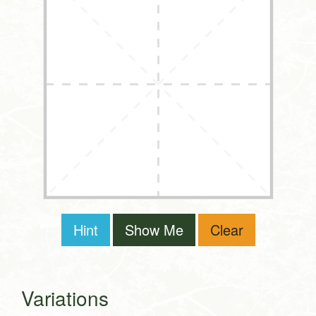
Hint
Show Me
Clear
Variations