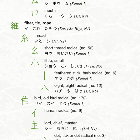
厶
(Kentei 1)
シ ボウ ム
mouth
口
(1st, N4)
くち コウ ク
fiber, tie, rope
維
(Early Jr. High, N1)
イ これ たもつ
thread
糸
(1st, N2)
いと シ
short thread radical (no. 52)
幺
(Kentei 1)
ヨウ ちいさい
little, small
小
(1st, N5)
ショウ こ- ちい.さい
feathered stick, barb radical (no. 6)
亅
(Kentei 1)
ケツ かぎ
eight, eight radical (no. 12)
八
(1st, N5)
ハチ や はっ
bird, old bird radical (no. 172)
隹
(Kentei 1)
サイ スイ とり
human radical (no. 9)
亻
lord, chief, master
主
(3rd, N4)
シュ あるじ ぬし
dot, tick or dot radical (no. 3)
丶