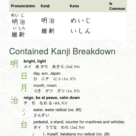
Is
Pronunciation
Kanji
Kana
Common
め
い
じ
明治
めいじ
明
治
し
ん
い
維新
いしん
維
新
Contained Kanji Breakdown
bright, light
明
(2nd, N4)
メイ あ.かり あきら
day, sun, Japan
日
(1st, N5)
ひ ニチ にっ
month, moon
月
(1st, N5)
つき ゲツ ガツ
reign, be at peace, calm down
治
(4th, N3)
チ ぢ なお.る
water, water radical (no. 85)
氵
さんずい
pedestal, a stand, counter for machines and vehicles
台
(2nd, N4)
ダイ うてな われ
I, myself, katakana mu radical (no. 28)