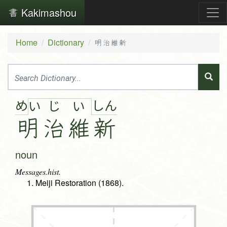
Kakimashou
Home
Dictionary
明治維新
め
し
ん
い
じ
い
明
治
維
新
noun
Messages.hist.
Meiji Restoration (1868).