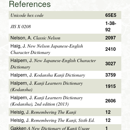
References
65E5
Unicode hex code
1-38-
JIS X 0208
92
Nelson, A.
2097
Classic Nelson
Haig, J.
New Nelson Japanese-English
2410
Character Dictionary
Halpern, J.
New Japanese-English Character
3027
Dictionary
Halpern, J.
3759
Kodansha Kanji Dictionary
Halpern, J.
Kanji Learners Dictionary
1915
(Kodansha)
Halpern, J.
Kanji Learners Dictionary
2606
(Kodansha), 2nd edition (2013)
Heisig, J.
12
Remembering The Kanji
Heisig, J.
12
Remembering The Kanji, Sixth Ed.
Gakken
1
A New Dictionary of Kanji Usage