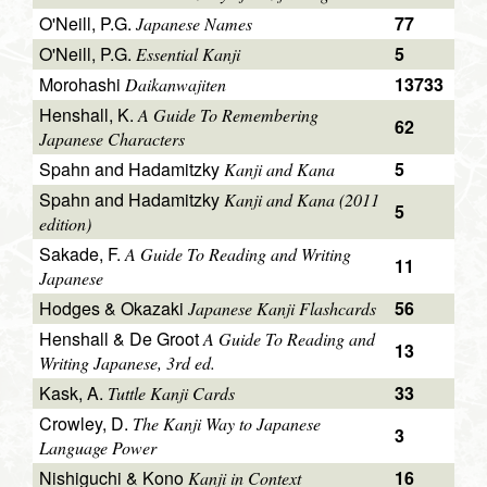
O'Neill, P.G.
77
Japanese Names
O'Neill, P.G.
5
Essential Kanji
Morohashi
13733
Daikanwajiten
Henshall, K.
A Guide To Remembering
62
Japanese Characters
Spahn and Hadamitzky
5
Kanji and Kana
Spahn and Hadamitzky
Kanji and Kana (2011
5
edition)
Sakade, F.
A Guide To Reading and Writing
11
Japanese
Hodges & Okazaki
56
Japanese Kanji Flashcards
Henshall & De Groot
A Guide To Reading and
13
Writing Japanese, 3rd ed.
Kask, A.
33
Tuttle Kanji Cards
Crowley, D.
The Kanji Way to Japanese
3
Language Power
Nishiguchi & Kono
16
Kanji in Context