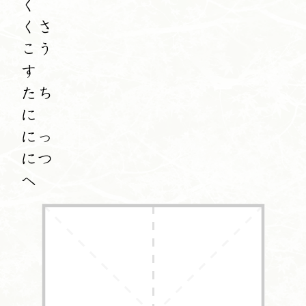
く
くさ
こう
す
たち
に
にっ
につ
へ