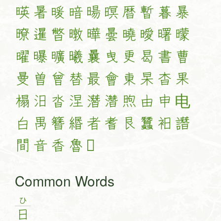
暎
暑
暖
暗
暘
暝
暦
暫
暮
暴
暸
暹
暼
暾
曄
曇
曉
曖
曙
曚
曜
曝
曠
曦
曩
曳
更
曷
書
曹
曼
曽
曾
替
最
會
東
杲
杳
果
榻
汨
沓
涅
潛
濳
煦
由
申
电
白
禺
簪
緡
者
耆
艮
蠶
衵
譖
間
音
香
魯
𡭴
Common Words
ひ
日