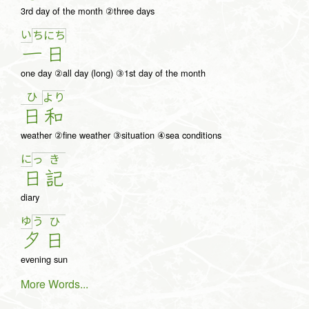
3rd day of the month ②three days
い
ち
に
ち
一
日
one day ②all day (long) ③1st day of the month
ひ
よ
り
日
和
weather ②fine weather ③situation ④sea conditions
に
っ
き
日
記
diary
ゆ
う
ひ
夕
日
evening sun
More Words...