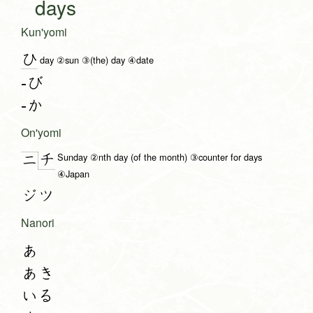
days
Kun'yomi
ひ
day ②sun ③(the) day ④date
-び
-か
On'yomi
Sunday ②nth day (of the month) ③counter for days
チ
ニ
④Japan
ジツ
Nanori
あ
あき
いる