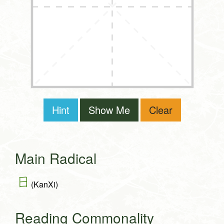
Hint
Show Me
Clear
Main Radical
日
(KanXi)
Reading Commonality