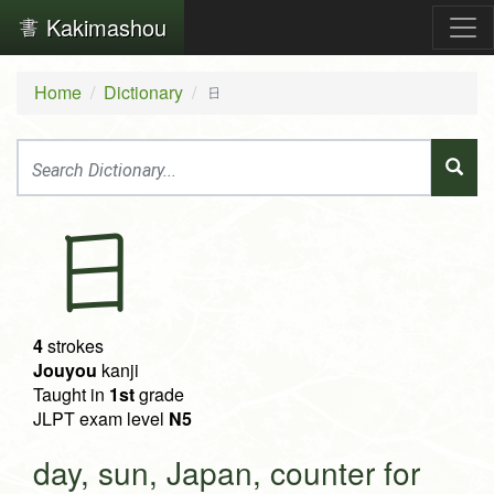
Kakimashou
Home
Dictionary
日
日
4
strokes
Jouyou
kanji
Taught in
1st
grade
JLPT exam level
N5
day, sun, Japan, counter for