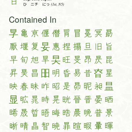
日
(1st, N5)
ひ ニチ にっ
Contained In
㫗
亀
亰
偃
僭
冐
冒
冕
冥
勗
厭
堰
复
妟
惠
捏
搨
旦
旧
旨
早
旬
旭
旱
旲
旺
旻
昂
昃
昆
昇
昊
昌
昍
明
昏
易
昔
昚
星
映
春
昧
昨
昭
是
昴
昵
昶
昷
显
昿
晁
時
晃
晄
晉
晋
晏
晒
晞
晟
晢
晤
晦
晧
晨
晩
普
景
晰
晴
晶
智
暁
暃
暄
暇
暈
暉