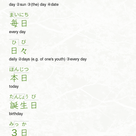
day ②sun ③(the) day ④date
い
に
ち
ま
毎
日
every day
び
ひ
日
々
daily ②days (e.g. of one's youth) ③every day
ん
じ
つ
ほ
本
日
today
た
う
び
ん
じょ
誕
生
日
birthday
み
っ
か
３
日