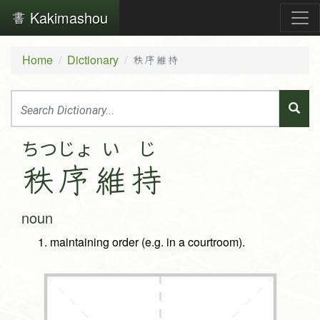
Kakimashou
Home
Dictionary
秩序維持
ちつ
じょ
い
じ
秩
序
維
持
noun
maintaining order (e.g. in a courtroom).