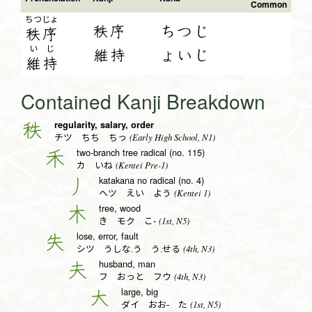
Common
ちつ
じょ
秩序
ちつじ
秩
序
い
じ
維持
ょいじ
維
持
Contained Kanji Breakdown
regularity, salary, order
秩
(Early High School, N1)
チツ ちち ちっ
two-branch tree radical (no. 115)
禾
(Kentei Pre-1)
カ いね
katakana no radical (no. 4)
丿
(Kentei 1)
ヘツ えい よう
tree, wood
木
(1st, N5)
き モク こ-
lose, error, fault
失
(4th, N3)
シツ うしな.う う.せる
husband, man
夫
(4th, N3)
フ おっと フウ
large, big
大
(1st, N5)
ダイ おお- た