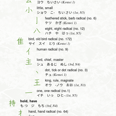
(Kentei 1)
ヨウ ちいさい
little, small
小
(1st, N5)
ショウ こ- ちい.さい
feathered stick, barb radical (no. 6)
亅
(Kentei 1)
ケツ かぎ
eight, eight radical (no. 12)
八
(1st, N5)
ハチ や はっ
bird, old bird radical (no. 172)
隹
(Kentei 1)
サイ スイ とり
human radical (no. 9)
亻
lord, chief, master
主
(3rd, N4)
シュ あるじ ぬし
dot, tick or dot radical (no. 3)
丶
(Kentei 1)
チュ
king, rule, magnate
王
(1st, N3)
オウ -ノウ おお
one, one radical (no.1)
一
(1st, N5)
イチ いっ ひと-
hold, have
持
(3rd, N4)
も.つ ジ もち
hand, hand radical (no. 64)
扌