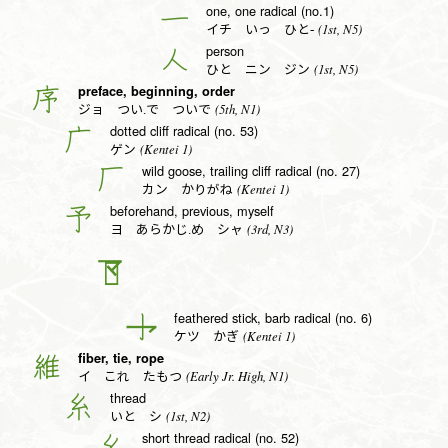
one, one radical (no.1)
一
(1st, N5)
イチ いっ ひと-
person
人
(1st, N5)
ひと ニン ジン
preface, beginning, order
序
(5th, N1)
ジョ つい.で ついで
dotted cliff radical (no. 53)
广
(Kentei 1)
ゲン
wild goose, trailing cliff radical (no. 27)
厂
(Kentei 1)
カン かりがね
beforehand, previous, myself
予
(3rd, N3)
ヨ あらかじ.め シャ
𠄐
feathered stick, barb radical (no. 6)
亅
(Kentei 1)
ケツ かぎ
fiber, tie, rope
維
(Early Jr. High, N1)
イ これ たもつ
thread
糸
(1st, N2)
いと シ
short thread radical (no. 52)
幺