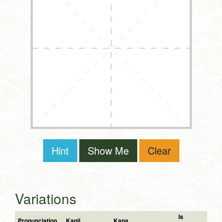
Hint
Show Me
Clear
Variations
Is
Pronunciation
Kanji
Kana