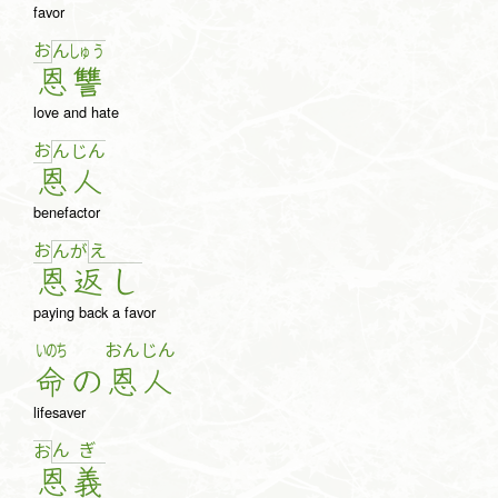
favor
お
ん
しゅ
う
恩
讐
love and hate
お
ん
じ
ん
恩
人
benefactor
お
え
ん
が
恩
返
し
paying back a favor
いのち
おん
じん
命
の
恩
人
lifesaver
ん
ぎ
お
恩
義