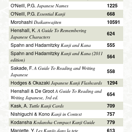
O'Neill, P.G.
1225
Japanese Names
O'Neill, P.G.
668
Essential Kanji
Morohashi
10591
Daikanwajiten
Henshall, K.
A Guide To Remembering
624
Japanese Characters
Spahn and Hadamitzky
555
Kanji and Kana
Spahn and Hadamitzky
Kanji and Kana (2011
564
edition)
Sakade, F.
A Guide To Reading and Writing
558
Japanese
Hodges & Okazaki
1294
Japanese Kanji Flashcards
Henshall & De Groot
A Guide To Reading and
654
Writing Japanese, 3rd ed.
Kask, A.
709
Tuttle Kanji Cards
Nishiguchi & Kono
757
Kanji in Context
Kodansha
779
Kodansha Compact Kanji Guide
Maniette, Y.
613
Les Kanjis dans la tete