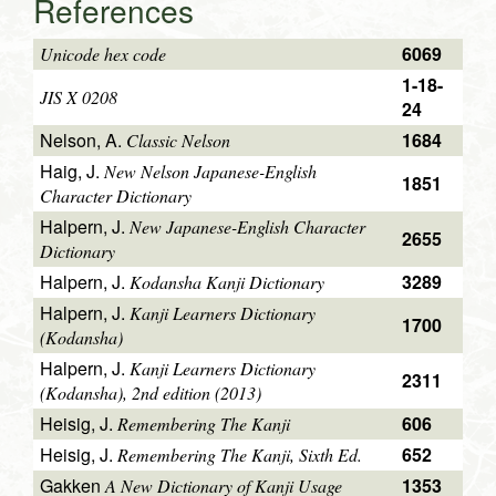
References
6069
Unicode hex code
1-18-
JIS X 0208
24
Nelson, A.
1684
Classic Nelson
Haig, J.
New Nelson Japanese-English
1851
Character Dictionary
Halpern, J.
New Japanese-English Character
2655
Dictionary
Halpern, J.
3289
Kodansha Kanji Dictionary
Halpern, J.
Kanji Learners Dictionary
1700
(Kodansha)
Halpern, J.
Kanji Learners Dictionary
2311
(Kodansha), 2nd edition (2013)
Heisig, J.
606
Remembering The Kanji
Heisig, J.
652
Remembering The Kanji, Sixth Ed.
Gakken
1353
A New Dictionary of Kanji Usage