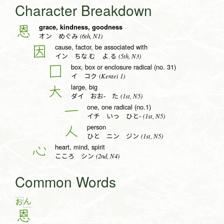
Character Breakdown
grace, kindness, goodness
恩
(6th, N1)
オン めぐみ
cause, factor, be associated with
因
(5th, N3)
イン ちな.む よ.る
box, box or enclosure radical (no. 31)
囗
(Kentei 1)
イ コク
large, big
大
(1st, N5)
ダイ おお- た
one, one radical (no.1)
一
(1st, N5)
イチ いっ ひと-
person
人
(1st, N5)
ひと ニン ジン
heart, mind, spirit
心
(2nd, N4)
こころ シン
Common Words
ん
お
恩