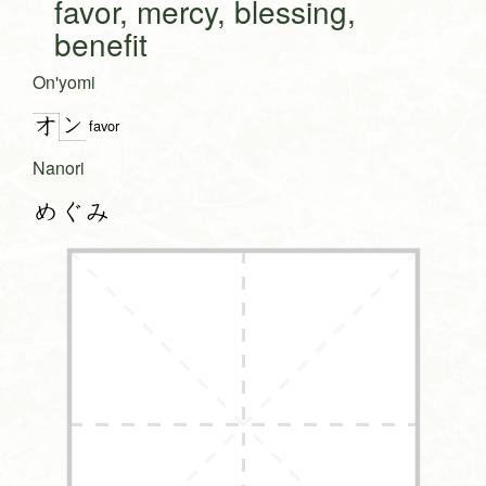
favor, mercy, blessing,
benefit
On'yomi
ン
オ
favor
Nanori
めぐみ