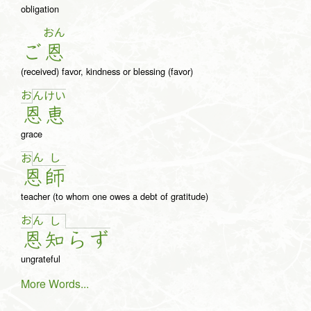
obligation
おん
ご
恩
(received) favor, kindness or blessing (favor)
お
ん
け
い
恩
恵
grace
ん
し
お
恩
師
teacher (to whom one owes a debt of gratitude)
お
ん
し
恩
知
ら
ず
ungrateful
More Words...