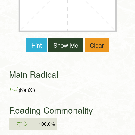
Hint
Show Me
Clear
Main Radical
心
(KanXi)
Reading Commonality
オン
100.0%