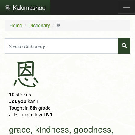
Kakimashou
Home
Dictionary
恩
恩
10
strokes
Jouyou
kanji
Taught in
6th
grade
JLPT exam level
N1
grace, kindness, goodness,