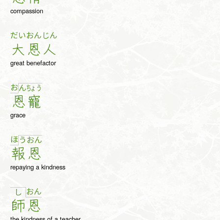
compassion
だい
おん
じん
大
恩
人
great benefactor
お
ん
ちょ
う
恩
寵
grace
ほ
う
お
ん
報
恩
repaying a kindness
お
ん
し
師
恩
the kindness of a teacher