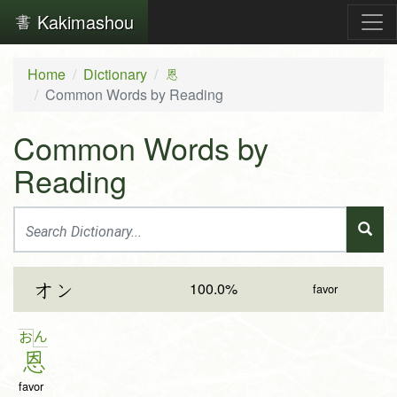
Kakimashou
Home
Dictionary
恩
Common Words by Reading
Common Words by
Reading
100.0%
オン
favor
ん
お
恩
favor