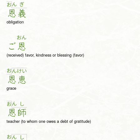
ん
ぎ
お
恩
義
obligation
おん
ご
恩
(received) favor, kindness or blessing (favor)
お
ん
け
い
恩
恵
grace
ん
し
お
恩
師
teacher (to whom one owes a debt of gratitude)
お
ん
し