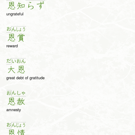
恩
知
ら
ず
ungrateful
お
ん
しょ
う
恩
賞
reward
だ
い
お
ん
大
恩
great debt of gratitude
ん
しゃ
お
恩
赦
amnesty
お
ん
じょ
う
恩
情