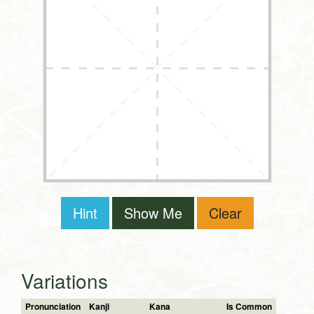
Hint
Show Me
Clear
Variations
Pronunciation
Kanji
Kana
Is Common