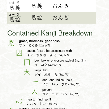
ん
ぎ
お
恩義
おんぎ
恩
義
ん
ぎ
お
恩誼
おんぎ
恩
誼
Contained Kanji Breakdown
grace, kindness, goodness
恩
(6th, N1)
オン めぐみ
cause, factor, be associated with
因
(5th, N3)
イン ちな.む よ.る
box, box or enclosure radical (no. 31)
囗
(Kentei 1)
イ コク
large, big
大
(1st, N5)
ダイ おお- た
one, one radical (no.1)
一
(1st, N5)
イチ いっ ひと-
person
人
(1st, N5)
ひと ニン ジン
heart, mind, spirit
心
(2nd, N4)
こころ シン