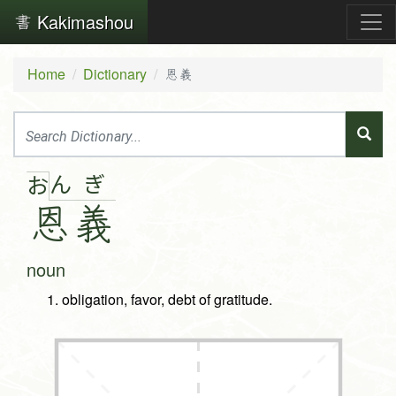
Kakimashou
Home
Dictionary
恩義
ん
ぎ
お
恩
義
noun
obligation, favor, debt of gratitude.