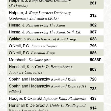
Halpern, J.
Kanji Learners Dictionary
261
(Kodansha)
Halpern, J.
Kanji Learners Dictionary
312
(Kodansha), 2nd edition (2013)
Heisig, J.
362
Remembering The Kanji
Heisig, J.
387
Remembering The Kanji, Sixth Ed.
Gakken
638
A New Dictionary of Kanji Usage
O'Neill, P.G.
796
Japanese Names
O'Neill, P.G.
886
Essential Kanji
Morohashi
5086P
Daikanwajiten
Henshall, K.
A Guide To Remembering
903
Japanese Characters
Spahn and Hadamitzky
720
Kanji and Kana
Spahn and Hadamitzky
Kanji and Kana (2011
733
edition)
Hodges & Okazaki
433
Japanese Kanji Flashcards
Henshall & De Groot
A Guide To Reading and
914
Writing Japanese, 3rd ed.