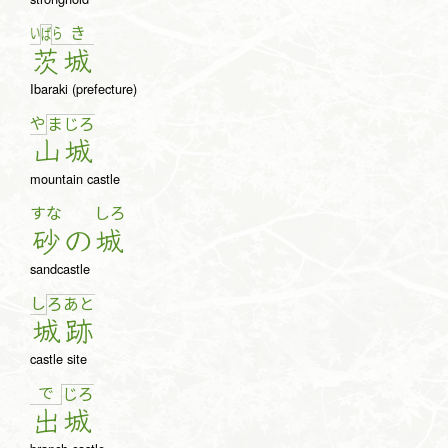
い
ら
き
ば
茨
城
Ibaraki (prefecture)
や
ま
じ
ろ
山
城
mountain castle
すな
しろ
砂
の
城
sandcastle
し
ろ
あ
と
城
跡
castle site
で
じ
ろ
出
城