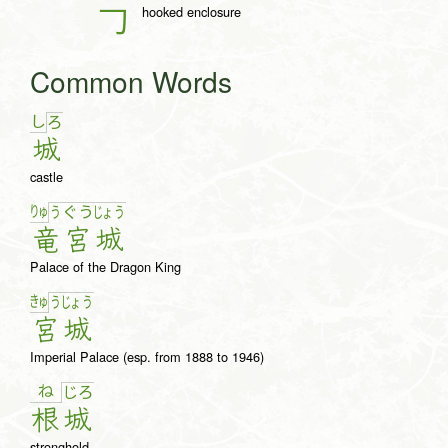
hooked enclosure
𠃌
Common Words
し
ろ
城
castle
りゅ
う
ぐ
う
じょ
う
竜
宮
城
Palace of the Dragon King
きゅ
う
じょ
う
宮
城
Imperial Palace (esp. from 1888 to 1946)
ね
じ
ろ
根
城
stronghold