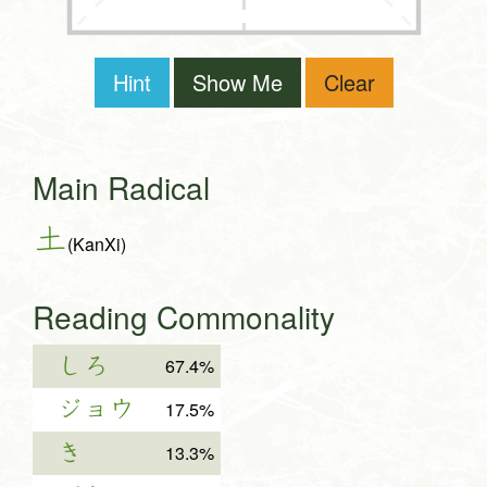
Hint
Show Me
Clear
Main Radical
土
(KanXi)
Reading Commonality
しろ
67.4%
ジョウ
17.5%
き
13.3%