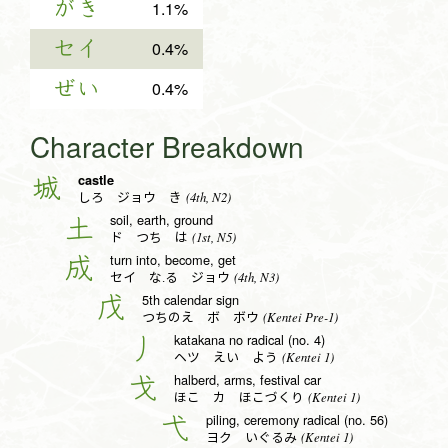
がき
1.1%
セイ
0.4%
ぜい
0.4%
Character Breakdown
castle
城
(4th, N2)
しろ ジョウ き
soil, earth, ground
土
(1st, N5)
ド つち は
turn into, become, get
成
(4th, N3)
セイ な.る ジョウ
5th calendar sign
戊
(Kentei Pre-1)
つちのえ ボ ボウ
katakana no radical (no. 4)
丿
(Kentei 1)
ヘツ えい よう
halberd, arms, festival car
戈
(Kentei 1)
ほこ カ ほこづくり
piling, ceremony radical (no. 56)
弋
(Kentei 1)
ヨク いぐるみ