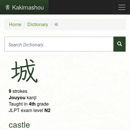
Kakimashou
Home
Dictionary
城
城
9
strokes
Jouyou
kanji
Taught in
4th
grade
JLPT exam level
N2
castle