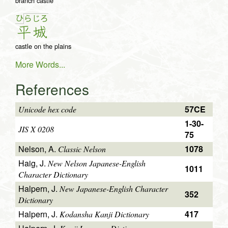
branch castle
ひ
ら
じ
ろ
平
城
castle on the plains
More Words...
References
57CE
Unicode hex code
1-30-
JIS X 0208
75
Nelson, A.
1078
Classic Nelson
Haig, J.
New Nelson Japanese-English
1011
Character Dictionary
Halpern, J.
New Japanese-English Character
352
Dictionary
Halpern, J.
417
Kodansha Kanji Dictionary