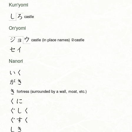
Kun'yomi
し
ろ
castle
On'yomi
ウ
ジョ
castle (in place names) ②castle
セイ
Nanori
いく
がき
き
fortress (surrounded by a wall, moat, etc.)
くに
ぐしく
ぐすく
しき