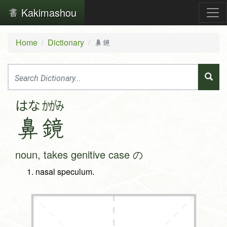
Kakimashou
Home
Dictionary
鼻鏡
はな
かがみ
鼻
鏡
noun, takes genitive case の
nasal speculum.