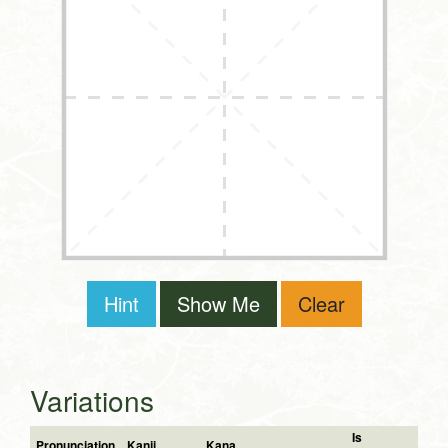
Hint
Show Me
Clear
Variations
Is
Pronunciation
Kanji
Kana