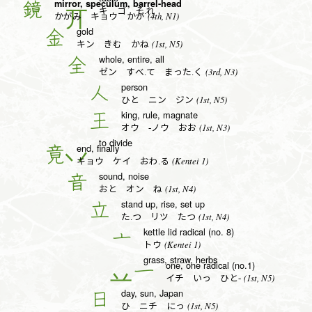
mirror, speculum, barrel-head
鏡
キ ゴ そ.れ
(4th, N1)
かがみ キョウ かが
gold
金
(1st, N5)
キン きむ かね
whole, entire, all
全
(3rd, N3)
ゼン すべ.て まった.く
person
人
(1st, N5)
ひと ニン ジン
king, rule, magnate
王
(1st, N3)
オウ -ノウ おお
to divide
end, finally
竟
(Kentei 1)
キョウ ケイ おわ.る
sound, noise
音
(1st, N4)
おと オン ね
stand up, rise, set up
立
(1st, N4)
た.つ リツ たつ
kettle lid radical (no. 8)
亠
(Kentei 1)
トウ
grass, straw, herbs
one, one radical (no.1)
一
(1st, N5)
イチ いっ ひと-
day, sun, Japan
日
(1st, N5)
ひ ニチ にっ