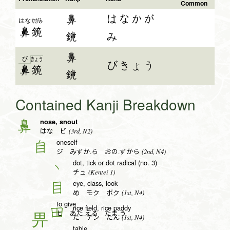
Common
鼻
はなかが
はな
かがみ
鼻
鏡
鏡
み
鼻
び
きょ
う
びきょう
鼻
鏡
鏡
Contained Kanji Breakdown
nose, snout
鼻
(3rd, N2)
はな ビ
oneself
自
(2nd, N4)
ジ みずか.ら おの.ずから
dot, tick or dot radical (no. 3)
丶
(Kentei 1)
チュ
eye, class, look
目
(1st, N4)
め モク ボク
to give
rice field, rice paddy
田
ヒ あた.える たま.う
(1st, N4)
た デン たん
table