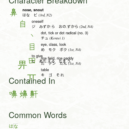
Character Breakdown
nose, snout
鼻
(3rd, N2)
はな ビ
oneself
自
(2nd, N4)
ジ みずか.ら おの.ずから
dot, tick or dot radical (no. 3)
丶
(Kentei 1)
チュ
eye, class, look
目
(1st, N4)
め モク ボク
to give
rice field, rice paddy
田
ヒ あた.える たま.う
(1st, N4)
た デン たん
table
キ ゴ そ.れ
Contained In
嚊
嬶
鼾
Common Words
は
な