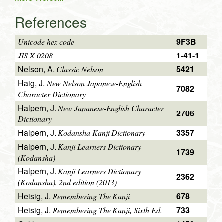
References
9F3B
Unicode hex code
1-41-1
JIS X 0208
Nelson, A.
5421
Classic Nelson
Haig, J.
New Nelson Japanese-English
7082
Character Dictionary
Halpern, J.
New Japanese-English Character
2706
Dictionary
Halpern, J.
3357
Kodansha Kanji Dictionary
Halpern, J.
Kanji Learners Dictionary
1739
(Kodansha)
Halpern, J.
Kanji Learners Dictionary
2362
(Kodansha), 2nd edition (2013)
Heisig, J.
678
Remembering The Kanji
Heisig, J.
733
Remembering The Kanji, Sixth Ed.