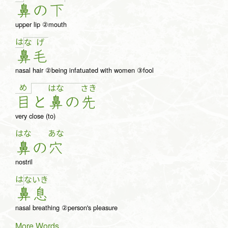
鼻
の
下
upper lip ②mouth
は
な
げ
鼻
毛
nasal hair ②being infatuated with women ③fool
め
は
な
さ
き
目
と
鼻
の
先
very close (to)
はな
あな
鼻
の
穴
nostril
は
な
い
き
鼻
息
nasal breathing ②person's pleasure
More Words...