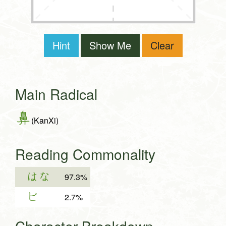
Hint
Show Me
Clear
Main Radical
鼻
(KanXi)
Reading Commonality
はな
97.3%
ビ
2.7%