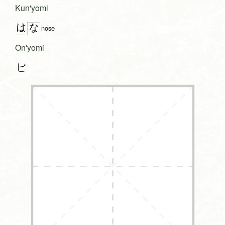
Kun'yomi
は
な
nose
On'yomi
ビ