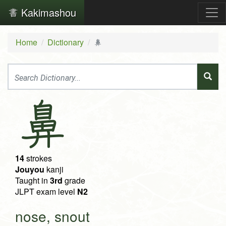
Kakimashou
Home
Dictionary
鼻
鼻
14
strokes
Jouyou
kanji
Taught in
3rd
grade
JLPT exam level
N2
nose, snout