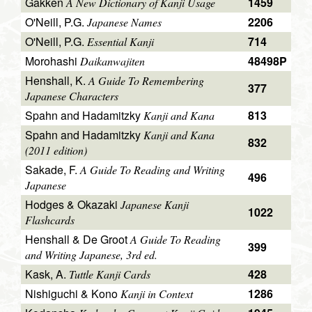
Gakken
1459
A New Dictionary of Kanji Usage
O'Neill, P.G.
2206
Japanese Names
O'Neill, P.G.
714
Essential Kanji
Morohashi
48498P
Daikanwajiten
Henshall, K.
A Guide To Remembering
377
Japanese Characters
Spahn and Hadamitzky
813
Kanji and Kana
Spahn and Hadamitzky
Kanji and Kana
832
(2011 edition)
Sakade, F.
A Guide To Reading and Writing
496
Japanese
Hodges & Okazaki
Japanese Kanji
1022
Flashcards
Henshall & De Groot
A Guide To Reading
399
and Writing Japanese, 3rd ed.
Kask, A.
428
Tuttle Kanji Cards
Nishiguchi & Kono
1286
Kanji in Context