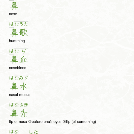
鼻
nose
は
な
う
た
鼻
歌
humming
は
な
ぢ
鼻
血
nosebleed
は
な
み
ず
鼻
水
nasal mucus
は
な
さ
き
鼻
先
tip of nose ②before one's eyes ③tip (of something)
は
な
し
た