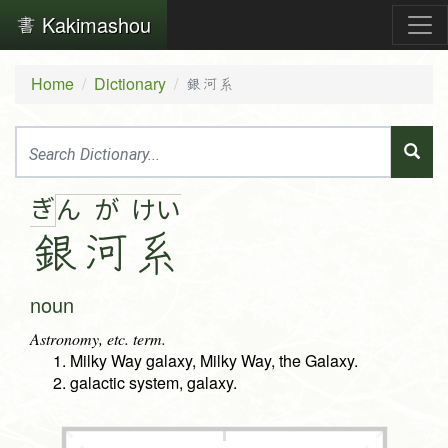
Kakimashou
Home
Dictionary
銀河系
ぎ
ん
が
け
い
銀
河
系
noun
Astronomy, etc. term.
Milky Way galaxy, Milky Way, the Galaxy.
galactic system, galaxy.