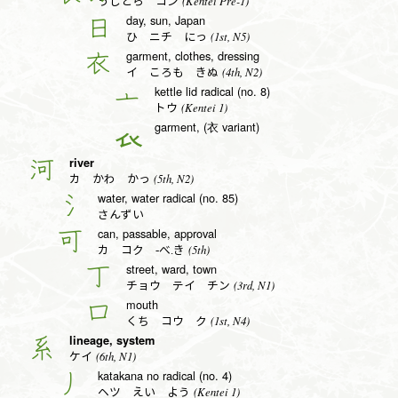
(Kentei Pre-1)
うしとら コン
day, sun, Japan
日
(1st, N5)
ひ ニチ にっ
garment, clothes, dressing
衣
(4th, N2)
イ ころも きぬ
kettle lid radical (no. 8)
亠
(Kentei 1)
トウ
garment, (衣 variant)
𧘇
river
河
(5th, N2)
カ かわ かっ
water, water radical (no. 85)
氵
さんずい
can, passable, approval
可
(5th)
カ コク -べ.き
street, ward, town
丁
(3rd, N1)
チョウ テイ チン
mouth
口
(1st, N4)
くち コウ ク
lineage, system
系
(6th, N1)
ケイ
katakana no radical (no. 4)
丿
(Kentei 1)
ヘツ えい よう