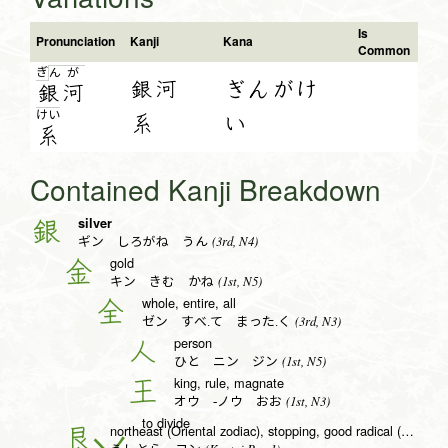
Is
Pronunciation
Kanji
Kana
Common
ぎ
ん
が
銀河
ぎんがけ
銀
河
け
い
系
い
系
Contained Kanji Breakdown
silver
銀
(3rd, N4)
ギン しろがね うん
gold
金
(1st, N5)
キン きむ かね
whole, entire, all
全
(3rd, N3)
ゼン すべ.て まった.く
person
人
(1st, N5)
ひと ニン ジン
king, rule, magnate
王
(1st, N3)
オウ -ノウ おお
to divide
northeast (Oriental zodiac), stopping, good radical (no. 138)
艮