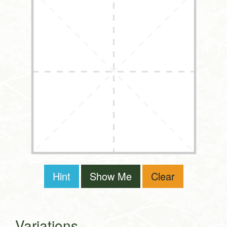
Hint
Show Me
Clear
Variations