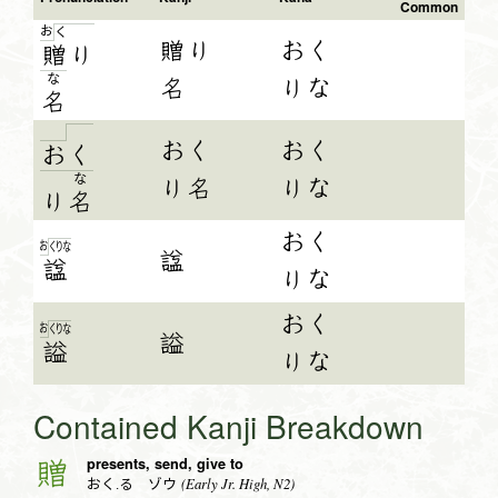
Common
お
く
贈り
おく
贈
り
な
名
りな
名
おく
おく
お
く
な
り名
りな
り
名
おく
お
く
り
な
諡
諡
りな
おく
お
く
り
な
謚
謚
りな
Contained Kanji Breakdown
presents, send, give to
贈
(Early Jr. High, N2)
おく.る ゾウ