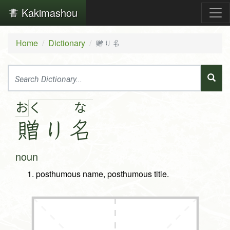
Kakimashou
Home
Dictionary
贈り名
お
く
な
贈
り
名
noun
posthumous name, posthumous title.