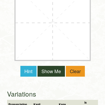
Hint
Show Me
Clear
Variations
Is
Pronunciation
Kanji
Kana