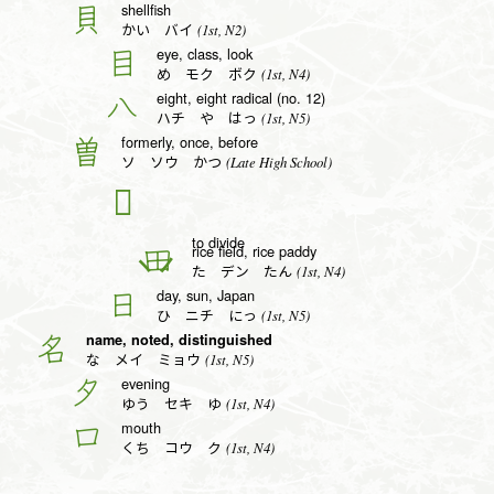
shellfish
貝
(1st, N2)
かい バイ
eye, class, look
目
(1st, N4)
め モク ボク
eight, eight radical (no. 12)
八
(1st, N5)
ハチ や はっ
formerly, once, before
曽
(Late High School)
ソ ソウ かつ
𬎿
to divide
rice field, rice paddy
田
(1st, N4)
た デン たん
day, sun, Japan
日
(1st, N5)
ひ ニチ にっ
name, noted, distinguished
名
(1st, N5)
な メイ ミョウ
evening
夕
(1st, N4)
ゆう セキ ゆ
mouth
口
(1st, N4)
くち コウ ク