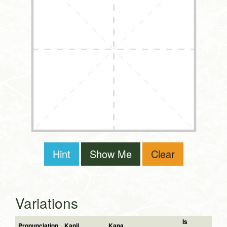
Hint
Show Me
Clear
Variations
Is
Pronunciation
Kanji
Kana