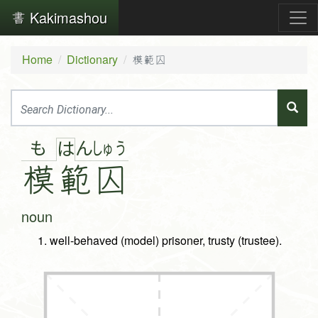
Kakimashou
Home
Dictionary
模範囚
も
ん
しゅ
う
は
模
範
囚
noun
well-behaved (model) prisoner, trusty (trustee).