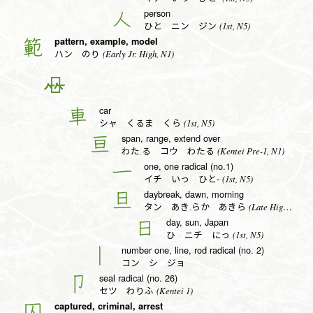
person
人
(1st, N5)
ひと ニン ジン
pattern, example, model
範
(Early Jr. High, N1)
ハン のり
𨊠
car
車
(1st, N5)
シャ くるま くら
span, range, extend over
亘
(Kentei Pre-1, N1)
わた.る コウ わたる
one, one radical (no.1)
一
(1st, N5)
イチ いっ ひと-
daybreak, dawn, morning
旦
(Late High School, N1)
タン あき.らか あきら
day, sun, Japan
日
(1st, N5)
ひ ニチ にっ
number one, line, rod radical (no. 2)
丨
コン シ ジョ
seal radical (no. 26)
卩
(Kentei 1)
セツ わりふ
captured, criminal, arrest
囚