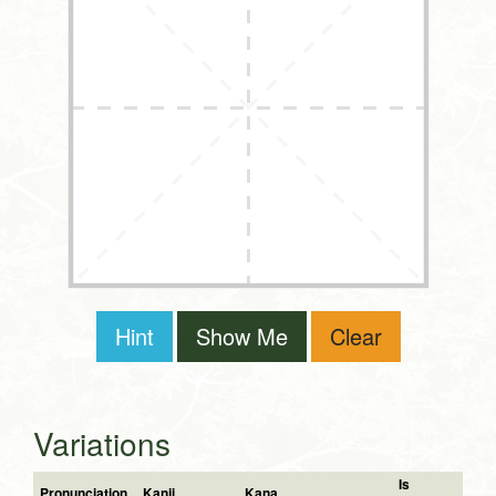
Hint
Show Me
Clear
Variations
Is
Pronunciation
Kanji
Kana