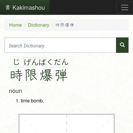
Kakimashou
Home
Dictionary
時限爆弾
じ
く
だ
ん
げ
ん
ば
時
限
爆
弾
noun
time bomb.