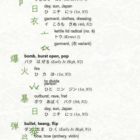
day, sun, Japan
日
(1st, N5)
ひ ニチ にっ
garment, clothes, dressing
衣
(4th, N2)
イ ころも きぬ
kettle lid radical (no. 8)
亠
(Kentei 1)
トウ
garment, (衣 variant)
𧘇
bomb, burst open, pop
爆
(Early Jr. High, N2)
バク は.ぜる
fire
火
(1st, N5)
ひ カ ほ-
to divide
person
人
(1st, N5)
ひと ニン ジン
outburst, rave, fret
暴
(5th, N2)
ボウ あば.く バク
day, sun, Japan
日
(1st, N5)
ひ ニチ にっ
bullet, twang, flip
弾
(Early Jr. High, N1)
ダン たま ひ.く
bow, bow (archery, violin)
弓