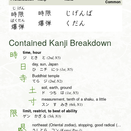
Common
じ
げ
ん
時限
じげんば
時
限
く
だ
ん
ば
爆弾
くだん
爆
弾
Contained Kanji Breakdown
time, hour
時
(2nd, N5)
ジ とき と
day, sun, Japan
日
(1st, N5)
ひ ニチ にっ
Buddhist temple
寺
(2nd, N2)
てら ジ
soil, earth, ground
土
(1st, N5)
ド つち は
measurement, tenth of a shaku, a little
寸
(6th, N1)
スン す みき
limit, restrict, to best of ability
限
(5th, N3)
ゲン かぎ.る
northeast (Oriental zodiac), stopping, good radical (no. 138)
艮
(Kentei Pre-1)
うしとら コン