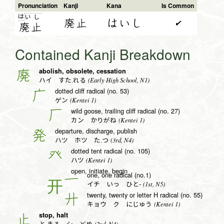
Pronunciation
Kanji
Kana
Is Common
は
い
し
廃止
はいし
✔
廃
止
Contained Kanji Breakdown
abolish, obsolete, cessation
廃
(Early High School, N1)
ハイ すた.れる
dotted cliff radical (no. 53)
广
(Kentei 1)
ゲン
wild goose, trailing cliff radical (no. 27)
厂
(Kentei 1)
カン かりがね
departure, discharge, publish
発
(3rd, N4)
ハツ ホツ た.つ
dotted tent radical (no. 105)
癶
(Kentei 1)
ハツ
open, initiate, begin
one, one radical (no.1)
一
(1st, N5)
イチ いっ ひと-
twenty, twenty or letter H radical (no. 55)
廾
(Kentei 1)
キョウ ク にじゅう
stop, halt
止
(2nd, N4)