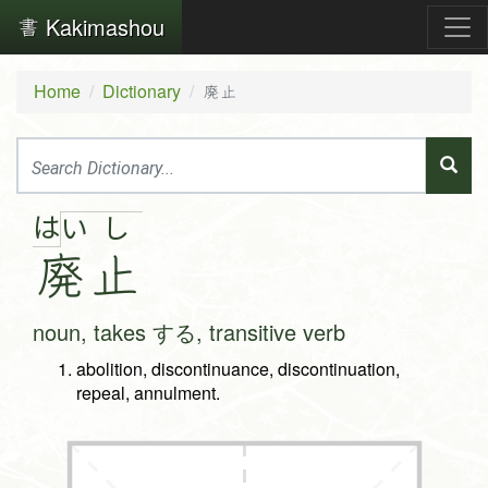
Kakimashou
Home
Dictionary
廃止
は
い
し
廃
止
noun, takes する, transitive verb
abolition, discontinuance, discontinuation,
repeal, annulment.