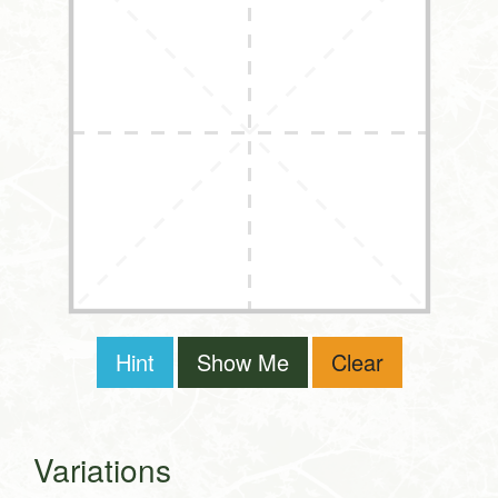
Hint
Show Me
Clear
Variations