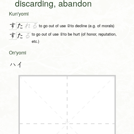
discarding, abandon
Kun'yomi
す
た
れ
る
to go out of use ②to decline (e.g. of morals)
to go out of use ②to be hurt (of honor, reputation,
す
た
る
etc.)
On'yomi
ハイ