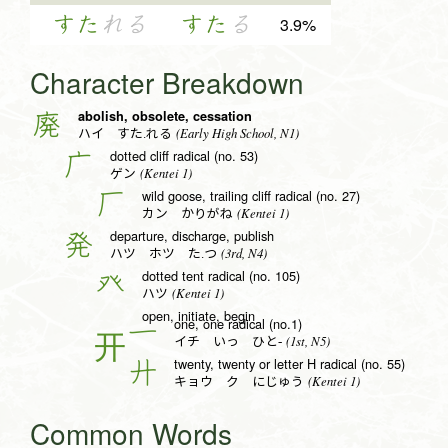
すた
れる
すた
る
3.9%
Character Breakdown
abolish, obsolete, cessation
廃
(Early High School, N1)
ハイ すた.れる
dotted cliff radical (no. 53)
广
(Kentei 1)
ゲン
wild goose, trailing cliff radical (no. 27)
厂
(Kentei 1)
カン かりがね
departure, discharge, publish
発
(3rd, N4)
ハツ ホツ た.つ
dotted tent radical (no. 105)
癶
(Kentei 1)
ハツ
open, initiate, begin
one, one radical (no.1)
一
(1st, N5)
イチ いっ ひと-
twenty, twenty or letter H radical (no. 55)
廾
(Kentei 1)
キョウ ク にじゅう
Common Words