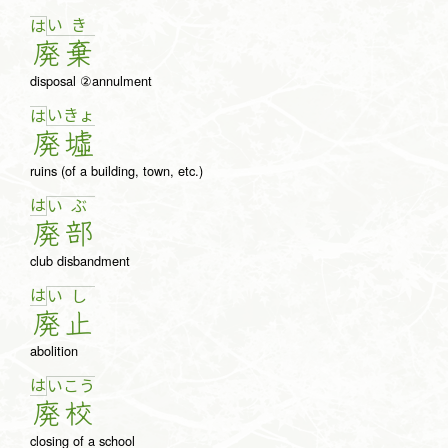
い
き
は
廃
棄
disposal ②annulment
い
きょ
は
廃
墟
ruins (of a building, town, etc.)
は
い
ぶ
廃
部
club disbandment
は
い
し
廃
止
abolition
は
い
こ
う
廃
校
closing of a school