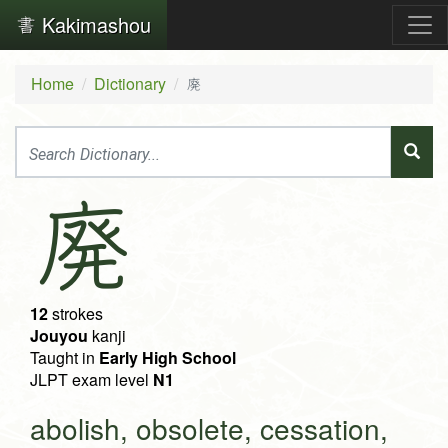
Kakimashou
Home
Dictionary
廃
廃
12
strokes
Jouyou
kanji
Taught in
Early High School
JLPT exam level
N1
abolish, obsolete, cessation,