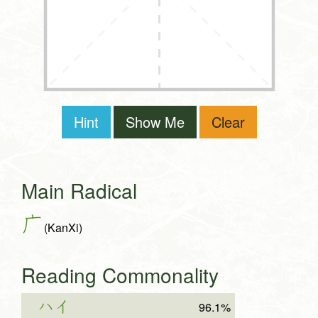
Hint
Show Me
Clear
Main Radical
广
(KanXi)
Reading Commonality
ハイ
96.1%