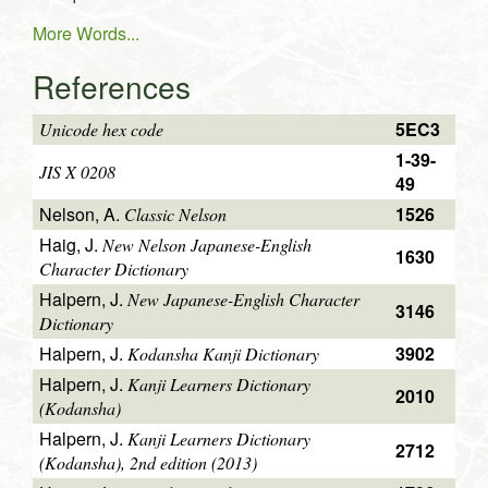
More Words...
References
5EC3
Unicode hex code
1-39-
JIS X 0208
49
Nelson, A.
1526
Classic Nelson
Haig, J.
New Nelson Japanese-English
1630
Character Dictionary
Halpern, J.
New Japanese-English Character
3146
Dictionary
Halpern, J.
3902
Kodansha Kanji Dictionary
Halpern, J.
Kanji Learners Dictionary
2010
(Kodansha)
Halpern, J.
Kanji Learners Dictionary
2712
(Kodansha), 2nd edition (2013)