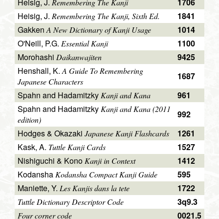
Heisig, J.
1706
Remembering The Kanji
Heisig, J.
1841
Remembering The Kanji, Sixth Ed.
Gakken
1014
A New Dictionary of Kanji Usage
O'Neill, P.G.
1100
Essential Kanji
Morohashi
9425
Daikanwajiten
Henshall, K.
A Guide To Remembering
1687
Japanese Characters
Spahn and Hadamitzky
961
Kanji and Kana
Spahn and Hadamitzky
Kanji and Kana (2011
992
edition)
Hodges & Okazaki
1261
Japanese Kanji Flashcards
Kask, A.
1527
Tuttle Kanji Cards
Nishiguchi & Kono
1412
Kanji in Context
Kodansha
595
Kodansha Compact Kanji Guide
Maniette, Y.
1722
Les Kanjis dans la tete
3q9.3
Tuttle Dictionary Descriptor Code
0021.5
Four corner code