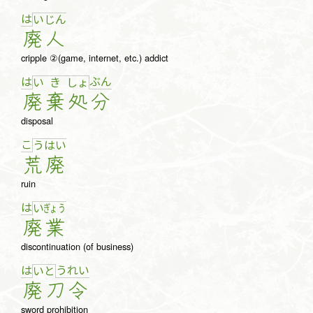
は
い
じ
ん
廃
人
cripple ②(game, internet, etc.) addict
は
ぶ
ん
い
き
しょ
廃
棄
処
分
disposal
こ
う
は
い
荒
廃
ruin
は
い
ぎょ
う
廃
業
discontinuation (of business)
は
う
れ
い
い
と
廃
刀
令
sword prohibition