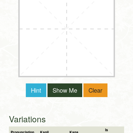
Hint
Show Me
Clear
Variations
Is
Pronunciation
Kanji
Kana