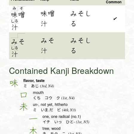
Common
み
そ
味噌
みそし
味
噌
✔
る
し
汁
る
汁
みそ
みそし
み
そ
る
し
汁
る
汁
Contained Kanji Breakdown
flavor, taste
味
(3rd, N4)
ミ あじ
mouth
口
(1st, N4)
くち コウ ク
un-, not yet, hitherto
未
(4th, N3)
ミ いま.だ ビ
one, one radical (no.1)
一
(1st, N5)
イチ いっ ひと-
tree, wood
木
(1st, N5)
き モク こ-