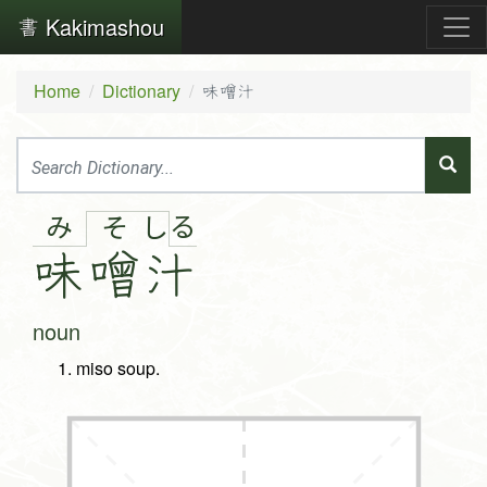
Kakimashou
Home
Dictionary
味噌汁
み
る
そ
し
味
噌
汁
noun
miso soup.