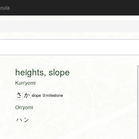
icula
heights, slope
Kun'yomi
さ
か
slope ②milestone
On'yomi
ハン