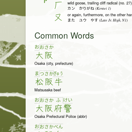
wild goose, trailing cliff radical (no. 27)
厂
(Kentei 1)
カン かりがね
or again, furthermore, on the other ha
又
(Late Jr. High, N1)
また ユウ やす
Common Words
お
お
さ
か
大
阪
Osaka (city, prefecture)
ま
ぎゅ
う
つ
さ
か
松
阪
牛
Matsusaka beef
お
け
い
お
さ
か
ふ
大
阪
府
警
Osaka Prefectural Police (abbr)
お
お
さ
か
べ
ん