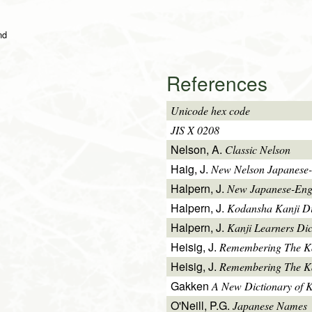
nd
References
Unicode hex code
JIS X 0208
Nelson, A.
Classic Nelson
Haig, J.
New Nelson Japanese-
Halpern, J.
New Japanese-Engl
Halpern, J.
Kodansha Kanji Di
Halpern, J.
Kanji Learners Dic
Heisig, J.
Remembering The K
Heisig, J.
Remembering The Kan
Gakken
A New Dictionary of 
O'Neill, P.G.
Japanese Names