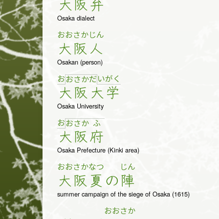
大
阪
弁
Osaka dialect
おお
さか
じん
大
阪
人
Osakan (person)
お
い
が
く
お
さ
か
だ
大
阪
大
学
Osaka University
お
お
さ
か
ふ
大
阪
府
Osaka Prefecture (Kinki area)
おお
さか
なつ
じん
大
阪
夏
の
陣
summer campaign of the siege of Osaka (1615)
おお
さか