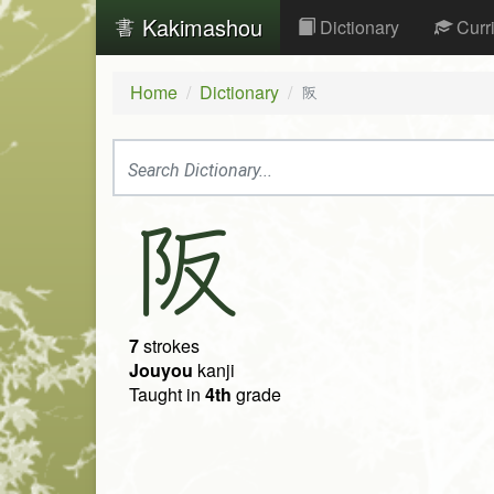
Kakimashou
Dictionary
Curr
Home
Dictionary
阪
阪
7
strokes
Jouyou
kanji
Taught in
4th
grade