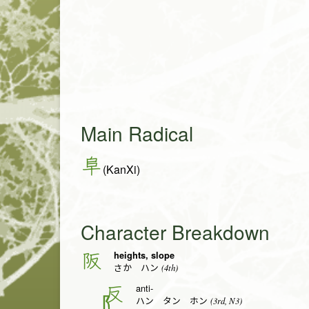
Main Radical
阜
(KanXi)
Character Breakdown
heights, slope
阪
(4th)
さか ハン
anti-
反
(3rd, N3)
ハン タン ホン