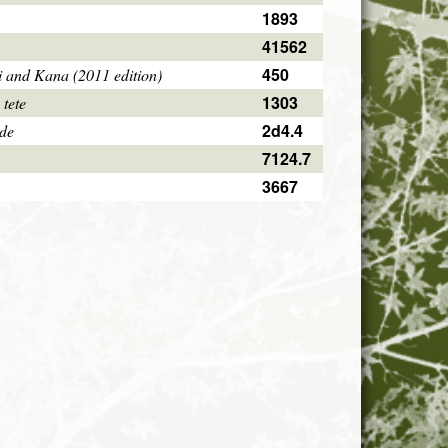
1893
41562
450
i and Kana (2011 edition)
1303
 tete
2d4.4
ode
7124.7
3667