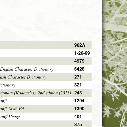
962A
1-26-69
4979
6428
English Character Dictionary
271
ish Character Dictionary
321
ctionary
243
tionary (Kodansha), 2nd edition (2013)
1294
anji
1390
ji, Sixth Ed.
401
Kanji Usage
375