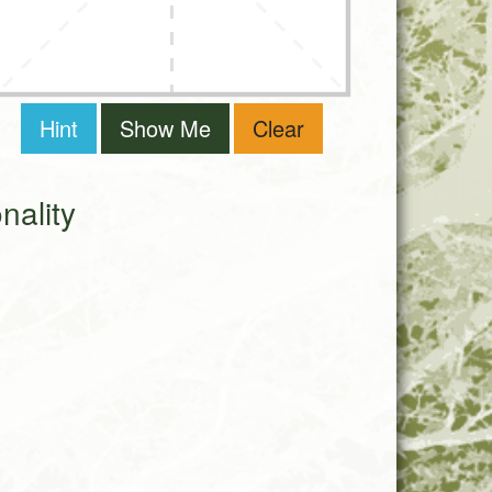
Hint
Show Me
Clear
ality