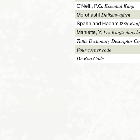
O'Neill, P.G.
Essential Kanji
Morohashi
Daikanwajiten
Spahn and Hadamitzky
Kanj
Maniette, Y.
Les Kanjis dans la
Tuttle Dictionary Descriptor C
Four corner code
De Roo Code