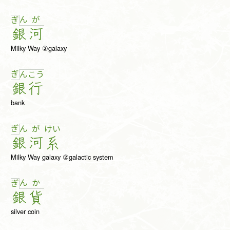
ん
が
ぎ
銀
河
Milky Way ②galaxy
ぎ
ん
こ
う
銀
行
bank
ぎ
ん
が
け
い
銀
河
系
Milky Way galaxy ②galactic system
ん
か
ぎ
銀
貨
silver coin