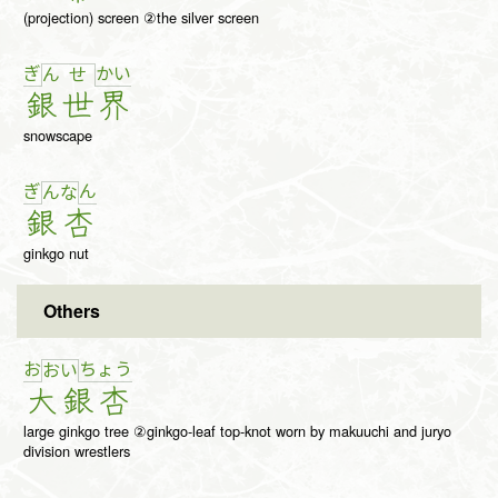
(projection) screen ②the silver screen
ぎ
か
い
ん
せ
銀
世
界
snowscape
ぎ
ん
ん
な
銀
杏
ginkgo nut
Others
お
ちょ
う
お
い
大
銀杏
large ginkgo tree ②ginkgo-leaf top-knot worn by makuuchi and juryo
division wrestlers