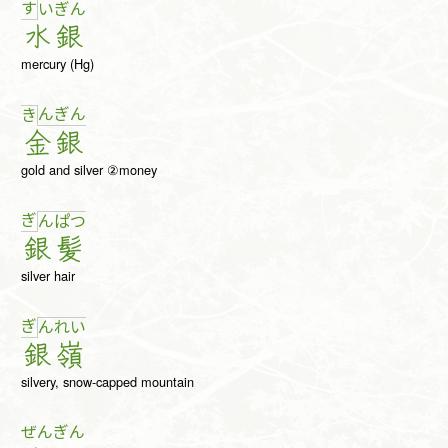
す
い
ぎ
ん
水
銀
mercury (Hg)
ん
ぎ
ん
き
金
銀
gold and silver ②money
ぎ
ん
ぱ
つ
銀
髪
silver hair
ぎ
ん
れ
い
銀
嶺
silvery, snow-capped mountain
ぜん
ぎん