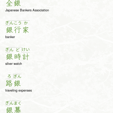
全
銀
Japanese Bankers Association
ぎ
ん
こ
う
か
銀
行
家
banker
ぎ
け
い
ん
ど
銀
時
計
silver watch
ろ
ぎ
ん
路
銀
traveling expenses
ぎ
ん
ま
く
銀
幕