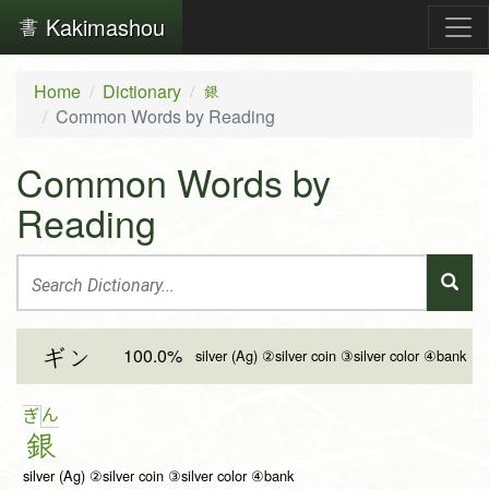
Kakimashou
Home
Dictionary
銀
Common Words by Reading
Common Words by
Reading
100.0%
ギン
silver (Ag) ②silver coin ③silver color ④bank
ん
ぎ
銀
silver (Ag) ②silver coin ③silver color ④bank