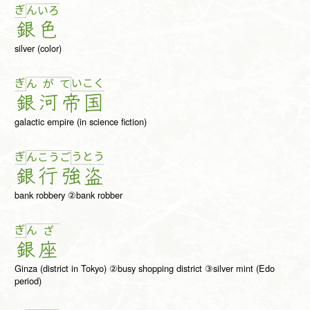
ぎ
ん
い
ろ
銀
色
silver (color)
ぎ
い
こ
く
ん
が
て
銀
河
帝
国
galactic empire (in science fiction)
ぎ
う
と
う
ん
こ
う
ご
銀
行
強
盗
bank robbery ②bank robber
ぎ
ん
ざ
銀
座
Ginza (district in Tokyo) ②busy shopping district ③silver mint (Edo
period)