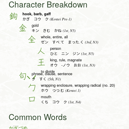
Character Breakdown
hook, barb, gaff
鉤
(Kentei Pre-1)
かぎ コウ ク
gold
金
(1st, N5)
キン きむ かね
whole, entire, all
全
(3rd, N3)
ゼン すべ.て まった.く
person
人
(1st, N5)
ひと ニン ジン
king, rule, magnate
王
(1st, N3)
オウ -ノウ おお
to divide
phrase, clause, sentence
句
(5th, N1)
ク すく
wrapping enclosure, wrapping radical (no. 20)
勹
(Kentei 1)
ホウ つつ.む
mouth
口
(1st, N4)
くち コウ ク
Common Words
か
づ
め
ぎ