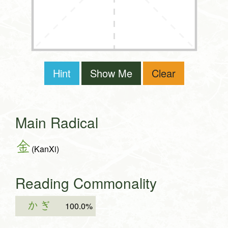
Hint
Show Me
Clear
Main Radical
金
(KanXi)
Reading Commonality
かぎ
100.0%