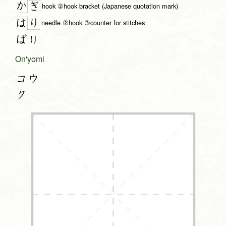
か
ぎ
hook ②hook bracket (Japanese quotation mark)
り
は
needle ②hook ③counter for stitches
ばり
On'yomi
コウ
ク