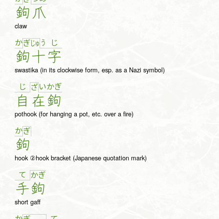
鉤
爪
claw
か
う
じ
ぎ
じゅ
鉤
十
字
swastika (in its clockwise form, esp. as a Nazi symbol)
じ
い
か
ぎ
ざ
自
在
鉤
pothook (for hanging a pot, etc. over a fire)
か
ぎ
鉤
hook ②hook bracket (Japanese quotation mark)
て
か
ぎ
手
鉤
short gaff
か
て