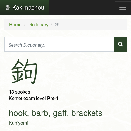
Kakimashou
Home
Dictionary
鉤
鉤
13
strokes
Kentei exam level
Pre-1
hook, barb, gaff, brackets
Kun'yomi