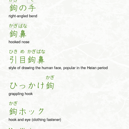
ぎ
鉤
の
手
right-angled bend
か
ぎ
ば
な
鉤
鼻
hooked nose
ひき
め
かぎ
ばな
引
目
鉤
鼻
style of drawing the human face, popular in the Heian period
かぎ
ひ
っ
か
け
鉤
grappling hook
かぎ
鉤
ホ
ッ
ク
hook and eye (clothing fastener)