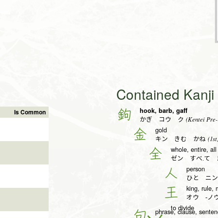
Contained Kanj
hook, barb, gaff
鉤
Is Common
(Kentei Pre-
かぎ コウ ク
gold
金
(1st
キン きむ かね
whole, entire, all
全
ゼン すべ.て 
person
人
ひと ニン
king, rule,
王
オウ -ノ
to divide
phrase, clause, sente
句