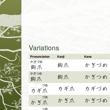
Variations
Pronunciation
Kanji
Kana
か
づ
め
ぎ
鉤爪
かぎづめ
鉤
爪
かぎ
つめ
鉤爪
かぎつめ
鉤
爪
づ
め
カギ爪
カギづめ
カ
ギ
爪
づ
め
かぎ爪
かぎづめ
か
ぎ
爪
つめ