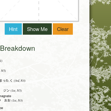
Hint
Show Me
Clear
i Breakdown
1)
, N5)
(3rd, N3)
まった.く
(1st, N5)
 ジン
 magnate
(1st, N3)
ウ おお
nce