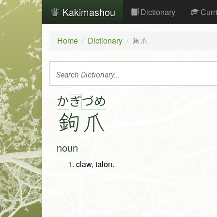
Kakimashou
Dictionary
Curr
Home
Dictionary
鉤爪
か
づ
め
ぎ
鉤
爪
noun
claw, talon.