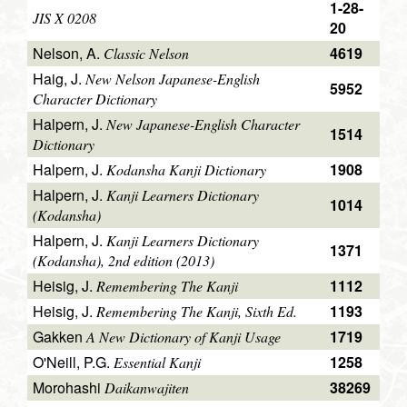
1-28-
JIS X 0208
20
Nelson, A.
4619
Classic Nelson
Haig, J.
New Nelson Japanese-English
5952
Character Dictionary
Halpern, J.
New Japanese-English Character
1514
Dictionary
Halpern, J.
1908
Kodansha Kanji Dictionary
Halpern, J.
Kanji Learners Dictionary
1014
(Kodansha)
Halpern, J.
Kanji Learners Dictionary
1371
(Kodansha), 2nd edition (2013)
Heisig, J.
1112
Remembering The Kanji
Heisig, J.
1193
Remembering The Kanji, Sixth Ed.
Gakken
1719
A New Dictionary of Kanji Usage
O'Neill, P.G.
1258
Essential Kanji
Morohashi
38269
Daikanwajiten