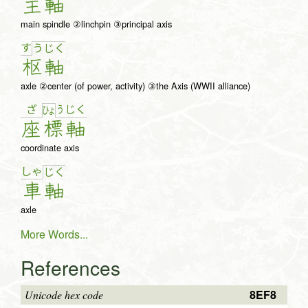
主
軸
main spindle ②linchpin ③principal axis
す
う
じ
く
枢
軸
axle ②center (of power, activity) ③the Axis (WWII alliance)
ざ
う
じ
く
ひょ
座
標
軸
coordinate axis
しゃ
じ
く
車
軸
axle
More Words...
References
8EF8
Unicode hex code