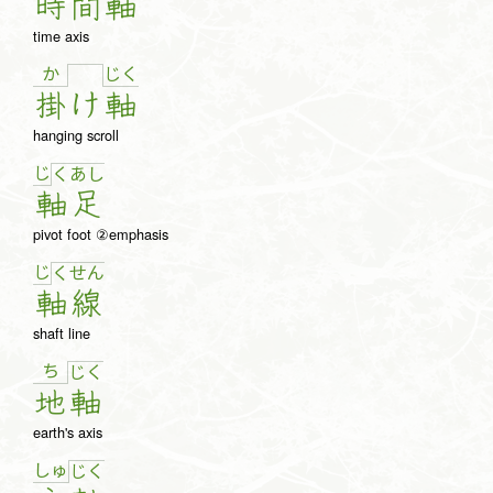
時
間
軸
time axis
か
じ
く
掛
け
軸
hanging scroll
じ
く
あ
し
軸
足
pivot foot ②emphasis
じ
く
せ
ん
軸
線
shaft line
ち
じ
く
地
軸
earth's axis
しゅ
じ
く