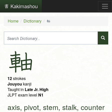
Kakimashou
Home
Dictionary
軸
軸
12
strokes
Jouyou
kanji
Taught in
Late Jr. High
JLPT exam level
N1
axis, pivot, stem, stalk, counter