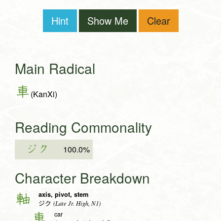
Hint
Show Me
Clear
Main Radical
車
(KanXi)
Reading Commonality
ジク
100.0%
Character Breakdown
axis, pivot, stem
軸
(Late Jr. High, N1)
ジク
car
車