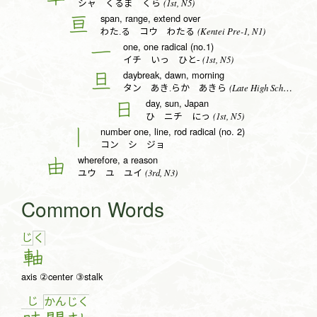
(1st, N5)
シャ くるま くら
span, range, extend over
亘
(Kentei Pre-1, N1)
わた.る コウ わたる
one, one radical (no.1)
一
(1st, N5)
イチ いっ ひと-
daybreak, dawn, morning
旦
(Late High School, N1)
タン あき.らか あきら
day, sun, Japan
日
(1st, N5)
ひ ニチ にっ
number one, line, rod radical (no. 2)
丨
コン シ ジョ
wherefore, a reason
由
(3rd, N3)
ユウ ユ ユイ
Common Words
じ
く
軸
axis ②center ③stalk
じ
か
ん
じ
く