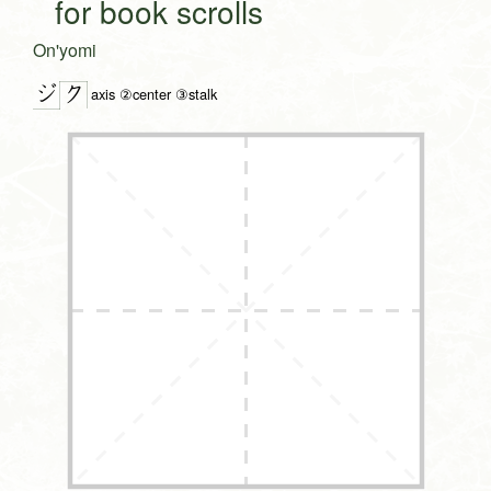
for book scrolls
On'yomi
ジ
ク
axis ②center ③stalk