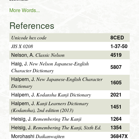
More Words...
References
8CED
Unicode hex code
1-37-50
JIS X 0208
Nelson, A.
4519
Classic Nelson
Haig, J.
New Nelson Japanese-English
5807
Character Dictionary
Halpern, J.
New Japanese-English Character
1605
Dictionary
Halpern, J.
2021
Kodansha Kanji Dictionary
Halpern, J.
Kanji Learners Dictionary
1451
(Kodansha), 2nd edition (2013)
Heisig, J.
1264
Remembering The Kanji
Heisig, J.
1354
Remembering The Kanji, Sixth Ed.
Morohashi
36847X
Daikanwajiten