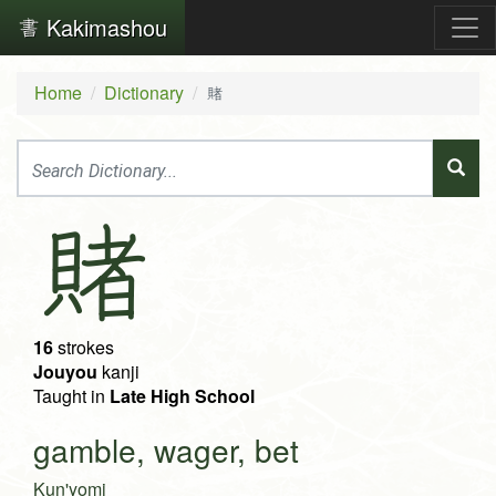
Kakimashou
Home
Dictionary
賭
賭
16
strokes
Jouyou
kanji
Taught in
Late High School
gamble, wager, bet
Kun'yomi