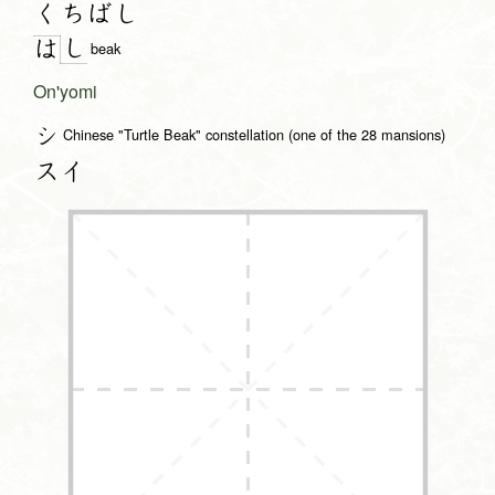
くちばし
し
は
beak
On'yomi
シ
Chinese "Turtle Beak" constellation (one of the 28 mansions)
スイ