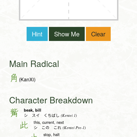
Hint
Show Me
Clear
Main Radical
角
(KanXi)
Character Breakdown
beak, bill
觜
(Kentei 1)
シ スイ くちばし
this, current, next
此
(Kentei Pre-1)
シ この これ
stop, halt
止