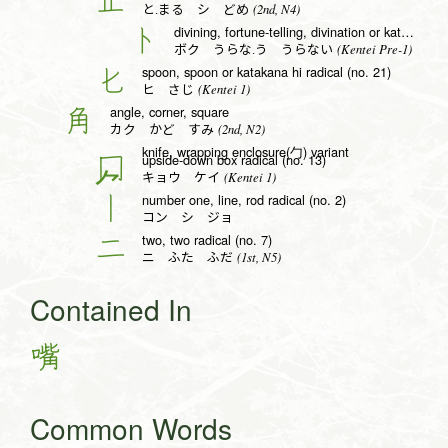
(2nd, N4)
と.まる シ どめ
divining, fortune-telling, divination or katakana to radical (no. 25)
卜
(Kentei Pre-1)
ボク うらな.う うらない
spoon, spoon or katakana hi radical (no. 21)
匕
(Kentei 1)
ヒ さじ
angle, corner, square
角
(2nd, N2)
カク かど すみ
knife, wrapping enclosure(勹) variant
upside-down box radical (no. 13)
冂
(Kentei 1)
キョウ ケイ
number one, line, rod radical (no. 2)
丨
コン シ ジョ
two, two radical (no. 7)
二
(1st, N5)
ニ ふた ふだ
Contained In
嘴
Common Words