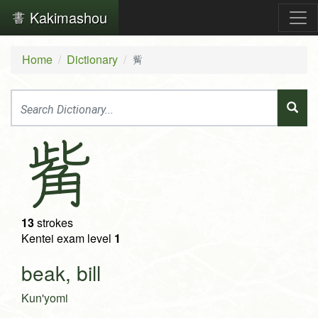
Kakimashou
Home
Dictionary
觜
觜
13
strokes
Kentei exam level
1
beak, bill
Kun'yomi