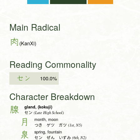
Main Radical
肉
(KanXi)
Reading Commonality
セン
100.0%
Character Breakdown
gland, (kokuji)
腺
(Late High School)
セン
month, moon
月
(1st, N5)
つき ゲツ ガツ
spring, fountain
泉
(6th, N2)
セン ぜん いずみ