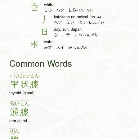
white
白
(1st, N5)
しろ ハク しら-
katakana no radical (no. 4)
丿
(Kentei 1)
ヘツ えい よう
day, sun, Japan
日
(1st, N5)
ひ ニチ にっ
water
水
(1st, N5)
みず スイ み
Common Words
こ
う
じょ
う
せ
ん
甲
状
腺
thyroid (gland)
る
い
せ
ん
涙
腺
tear gland
ん
せ