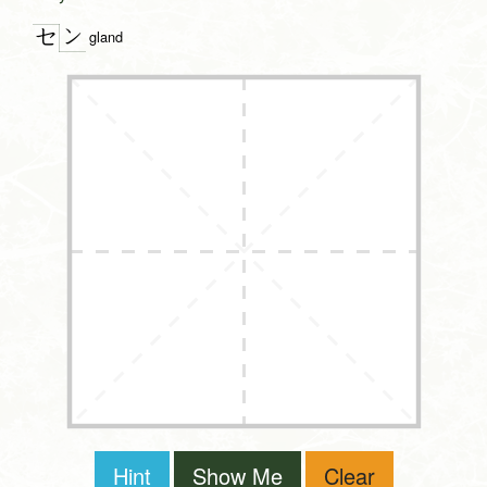
ン
セ
gland
Hint
Show Me
Clear