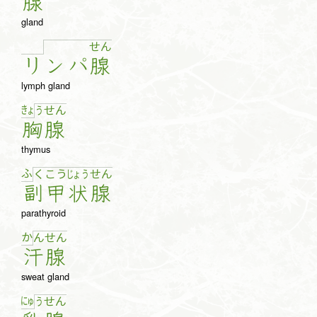
腺
gland
せ
ん
リ
ン
パ
腺
lymph gland
きょ
う
せ
ん
胸
腺
thymus
ふ
く
こ
う
じょ
う
せ
ん
副
甲
状
腺
parathyroid
か
ん
せ
ん
汗
腺
sweat gland
にゅ
う
せ
ん