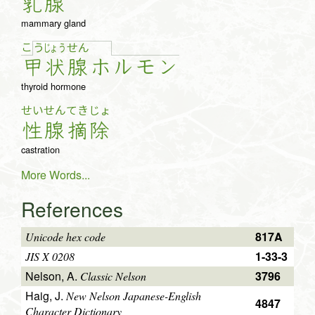
乳
腺
mammary gland
こ
う
じょ
う
せ
ん
甲
状
腺
ホ
ル
モ
ン
thyroid hormone
せい
せん
てき
じょ
性
腺
摘
除
castration
More Words...
References
817A
Unicode hex code
1-33-3
JIS X 0208
Nelson, A.
3796
Classic Nelson
Haig, J.
New Nelson Japanese-English
4847
Character Dictionary