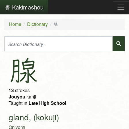
Kakimashou
Home
Dictionary
腺
腺
13
strokes
Jouyou
kanji
Taught in
Late High School
gland, (kokuji)
On'yomi