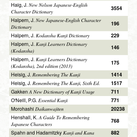
Haig, J.
New Nelson Japanese-English
3554
Character Dictionary
Halpern, J.
New Japanese-English Character
196
Dictionary
Halpern, J.
229
Kodansha Kanji Dictionary
Halpern, J.
Kanji Learners Dictionary
146
(Kodansha)
Halpern, J.
Kanji Learners Dictionary
175
(Kodansha), 2nd edition (2013)
Heisig, J.
1414
Remembering The Kanji
Heisig, J.
1517
Remembering The Kanji, Sixth Ed.
Gakken
711
A New Dictionary of Kanji Usage
O'Neill, P.G.
771
Essential Kanji
Morohashi
20238
Daikanwajiten
Henshall, K.
A Guide To Remembering
768
Japanese Characters
Spahn and Hadamitzky
882
Kanji and Kana