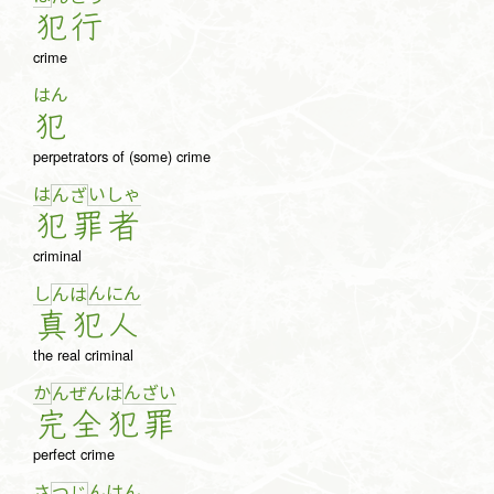
犯
行
crime
はん
犯
perpetrators of (some) crime
は
い
しゃ
ん
ざ
犯
罪
者
criminal
し
ん
に
ん
ん
は
真
犯
人
the real criminal
か
ん
ざ
い
ん
ぜ
ん
は
完
全
犯
罪
perfect crime
さ
ん
は
ん
つ
じ