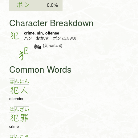
ボン
0.0%
Character Breakdown
crime, sin, offense
犯
(5th, N3)
ハン おか.す ボン
dog, (犬 variant)
seal
㔾
Common Words
ん
に
ん
は
犯
人
offender
は
ん
ざ
い
犯
罪
crime
は
ん
こ
う