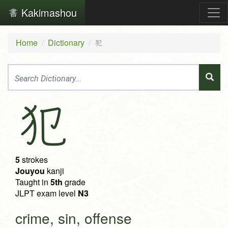
Kakimashou
Home
Dictionary
犯
犯
5
strokes
Jouyou
kanji
Taught in
5th
grade
JLPT exam level
N3
crime, sin, offense