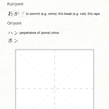
Kun'yomi
お
す
か
to commit (e.g. crime) ②to break (e.g. rule) ③to rape
On'yomi
ハン
perpetrators of (some) crime
ボン