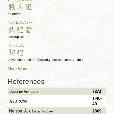
殺
人
犯
murderer
きょ
ん
しゃ
う
は
共
犯
者
accomplice
ぼ
う
は
ん
防
犯
prevention of crime ②security (device, camera, etc.)
More Words...
References
72AF
Unicode hex code
1-40-
JIS X 0208
40
Nelson, A.
2869
Classic Nelson