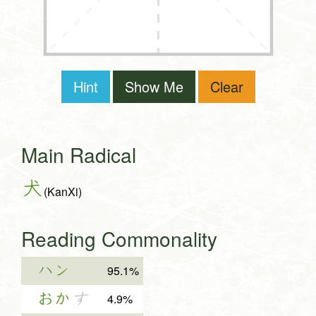
Hint
Show Me
Clear
Main Radical
犬
(KanXi)
Reading Commonality
ハン
95.1%
おか
す
4.9%