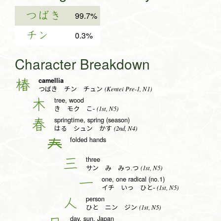
つばき
99.7%
チン
0.3%
Character Breakdown
camellia
椿
(Kentei Pre-1, N1)
つばき チン チュン
tree, wood
木
(1st, N5)
き モク こ-
springtime, spring (season)
春
(2nd, N4)
はる シュン かす
folded hands
𡗗
three
三
(1st, N5)
サン み みっ.つ
one, one radical (no.1)
一
(1st, N5)
イチ いっ ひと-
person
人
(1st, N5)
ひと ニン ジン
day, sun, Japan