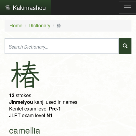
Kakimashou
Home
Dictionary
椿
椿
13
strokes
Jinmeiyou
kanji used in names
Kentei exam level
Pre-1
JLPT exam level
N1
camellia