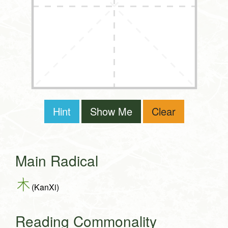
Hint
Show Me
Clear
Main Radical
木
(KanXi)
Reading Commonality