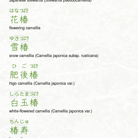
はな
つばき
花
椿
flowering camellia
ゆ
ば
き
き
つ
雪
椿
snow camellia (Camellia japonica subsp. rusticana)
ひ
ご
つばき
肥
後
椿
higo camellia (Camellia japonica var.)
し
ば
き
ら
た
ま
つ
白
玉
椿
white-flowered camellia (Camellia japonica var.)
ん
じゅ
ち
椿
寿