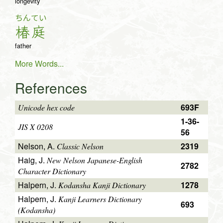
longevity
ちん
てい
椿
庭
father
More Words...
References
693F
Unicode hex code
1-36-
JIS X 0208
56
Nelson, A.
2319
Classic Nelson
Haig, J.
New Nelson Japanese-English
2782
Character Dictionary
Halpern, J.
1278
Kodansha Kanji Dictionary
Halpern, J.
Kanji Learners Dictionary
693
(Kodansha)