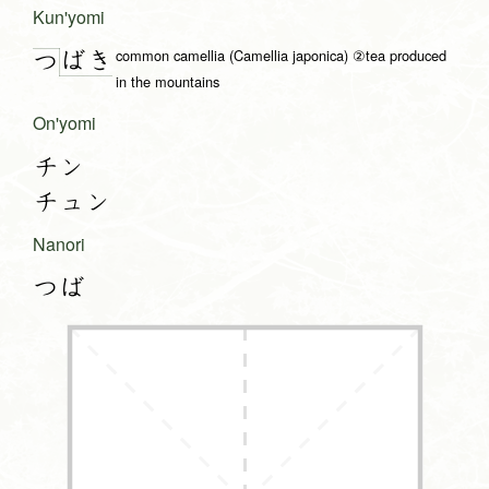
Kun'yomi
common camellia (Camellia japonica) ②tea produced
ば
き
つ
in the mountains
On'yomi
チン
チュン
Nanori
つば