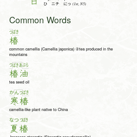
日
(1st, N5)
ひ ニチ にっ
Common Words
ば
き
つ
椿
common camellia (Camellia japonica) ②tea produced in the
mountains
つ
ぶ
ら
ば
き
あ
椿
油
tea seed oil
か
ば
き
ん
つ
寒
椿
camellia-like plant native to China
なつ
つばき
夏
椿
Japanese stewartia (Stewartia pseudocamellia)