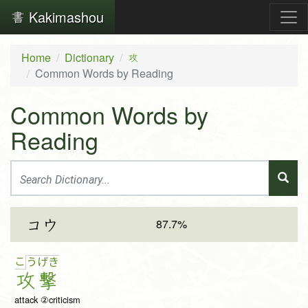
Kakimashou
Home
Dictionary
攻
Common Words by Reading
Common Words by
Reading
87.7%
コウ
こ
う
げ
き
攻
撃
attack ②criticism