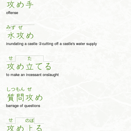
攻
め
手
offense
み
ず
ぜ
水
攻
め
inundating a castle ②cutting off a castle's water supply
せ
た
攻
め
立
て
る
to make an incessant onslaught
しつ
もん
ぜ
質
問
攻
め
barrage of questions
せ
の
ぼ
攻
め
上
る