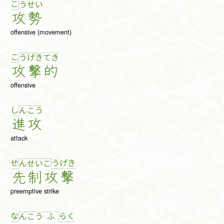
こ
う
せ
い
攻
勢
offensive (movement)
こ
う
げ
き
て
き
攻
撃
的
offensive
し
ん
こ
う
進
攻
attack
せ
う
げ
き
ん
せ
い
こ
先
制
攻
撃
preemptive strike
な
ら
く
ん
こ
う
ふ