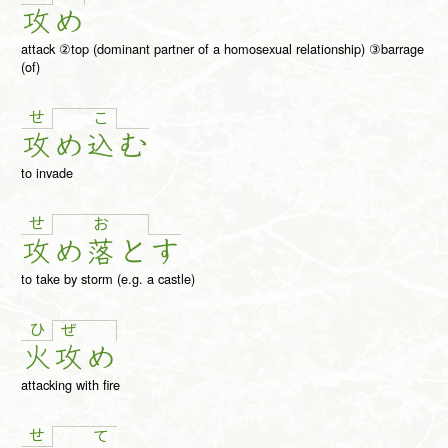
攻
め
attack ②top (dominant partner of a homosexual relationship) ③barrage
(of)
せ
こ
攻
め
込
む
to invade
せ
お
攻
め
落
と
す
to take by storm (e.g. a castle)
ひ
ぜ
火
攻
め
attacking with fire
せ
て