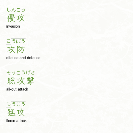
し
ん
こ
う
侵
攻
invasion
こ
う
ぼ
う
攻
防
offense and defense
そ
う
げ
き
う
こ
総
攻
撃
all-out attack
も
う
こ
う
猛
攻
fierce attack