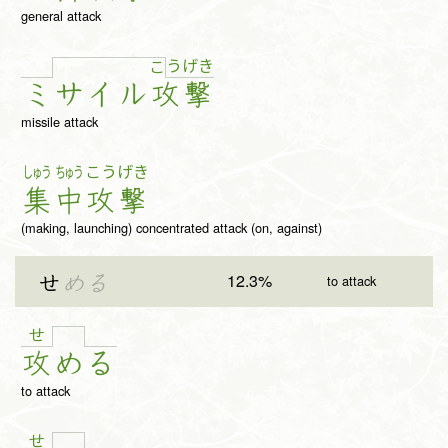
general attack
う
げ
き
こ
ミ
サ
イ
ル
攻
撃
missile attack
しゅう
ちゅう
こう
げき
集
中
攻
撃
(making, launching) concentrated attack (on, against)
12.3%
せ
める
to attack
せ
攻
め
る
to attack
せ