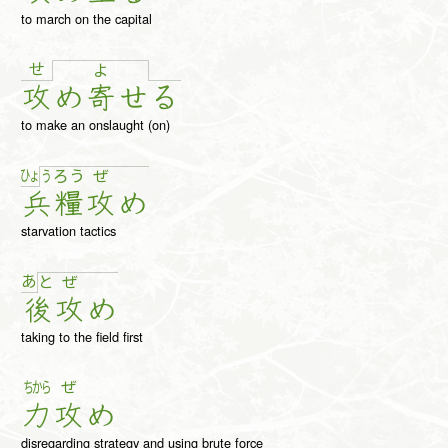
to march on the capital
せ
よ
攻
め
寄
せ
る
to make an onslaught (on)
ひょ
う
ろ
う
ぜ
兵
糧
攻
め
starvation tactics
あ
と
ぜ
後
攻
め
taking to the field first
ちから
ぜ
力
攻
め
disregarding strategy and using brute force