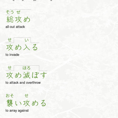
そ
う
ぜ
総
攻
め
all-out attack
せ
い
攻
め
入
る
to invade
せ
ほ
ろ
攻
め
滅
ぼ
す
to attack and overthrow
おそ
せ
襲
い
攻
め
る
to array against