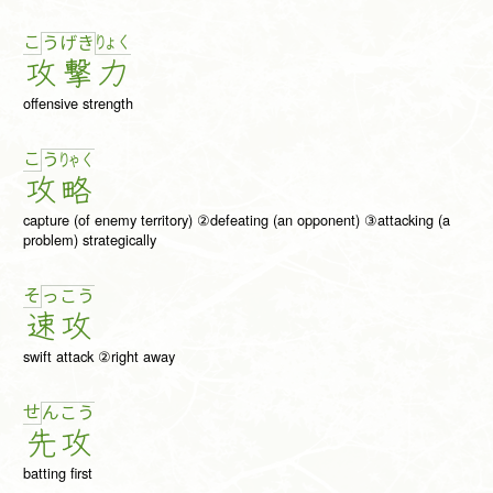
こ
りょ
く
う
げ
き
攻
撃
力
offensive strength
こ
う
りゃ
く
攻
略
capture (of enemy territory) ②defeating (an opponent) ③attacking (a
problem) strategically
そ
っ
こ
う
速
攻
swift attack ②right away
せ
ん
こ
う
先
攻
batting first