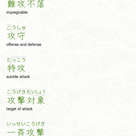
難
攻
不
落
impregnable
う
しゅ
こ
攻
守
offense and defense
と
っ
こ
う
特
攻
suicide attack
こ
い
しょ
う
う
げ
き
た
攻
撃
対
象
target of attack
いっ
せい
こう
げき
一
斉
攻
撃