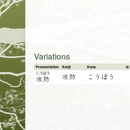
Variations
Pronunciation
Kanji
Kana
I
こ
う
ぼ
う
攻防
こうぼう
攻
防