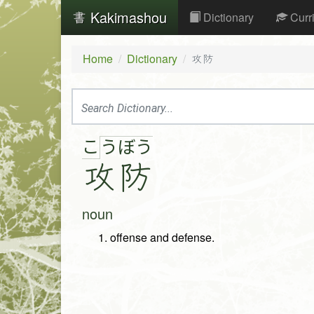
Kakimashou
Dictionary
Curr
Home
Dictionary
攻防
こ
う
ぼ
う
攻
防
noun
offense and defense.