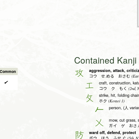
Contained Kanj
aggression, attack, critici
攻
s Common
(Earl
コウ せ.める おさむ
✔
craft, construction, ka
工
(2nd, 
コウ ク もく
strike, hit, folding chai
攵
(Kentei 1)
ホク
person, (人 varia
𠂉
mow, cut grass,
乂
ガイ ゲ おさ.
ward off, defend, protect
防
(5th, N
ボウ ほう ふせ.ぐ