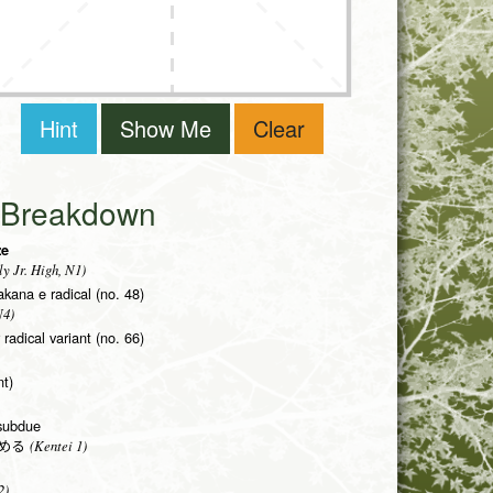
Hint
Show Me
Clear
i Breakdown
ze
y Jr. High, N1)
takana e radical (no. 48)
N4)
r radical variant (no. 66)
nt)
 subdue
(Kentei 1)
める
2)