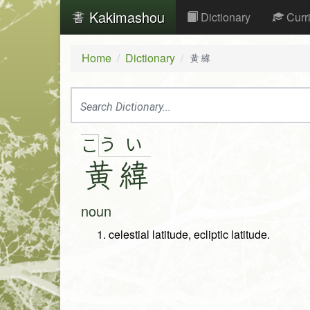
Kakimashou
Dictionary
Curr
Home
Dictionary
黄緯
う
い
こ
黄
緯
noun
celestial latitude, ecliptic latitude.