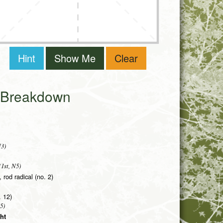
Hint
Show Me
Clear
i Breakdown
N3)
1st, N5)
 rod radical (no. 2)
. 12)
5)
ght