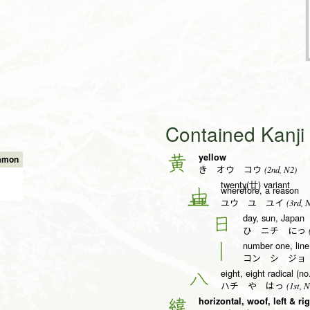
Contained Kanj
yellow
黄
mmon
(2nd, N2)
き オウ コウ
twenty(廿) variant
wherefore, a reason
由
(3rd, 
ユウ ユ ユイ
day, sun, Japan
日
(
ひ ニチ にっ
number one, line,
丨
コン シ ジョ
eight, eight radical (no
八
(1st, N
ハチ や はっ
horizontal, woof, left & ri
緯