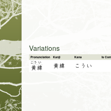
Variations
Pronunciation
Kanji
Kana
Is Co
う
い
こ
黄緯
こうい
黄
緯