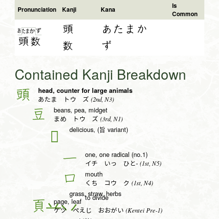
Is
Pronunciation
Kanji
Kana
Common
頭
あたまか
あ
ず
た
ま
か
頭
数
数
ず
Contained Kanji Breakdown
head, counter for large animals
頭
(2nd, N3)
あたま トウ ズ
beans, pea, midget
豆
(3rd, N1)
まめ トウ ズ
delicious, (旨 variant)
𠮛
one, one radical (no.1)
一
(1st, N5)
イチ いっ ひと-
mouth
口
(1st, N4)
くち コウ ク
grass, straw, herbs
to divide
page, leaf
頁
(Kentei Pre-1)
ケツ ぺえじ おおがい