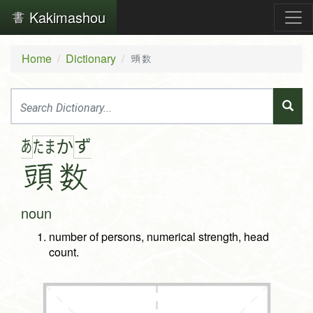
Kakimashou
Home
Dictionary
頭数
あ
ず
た
ま
か
頭
数
noun
number of persons, numerical strength, head
count.