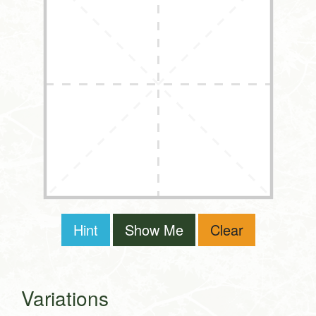
Hint
Show Me
Clear
Variations