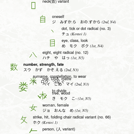
neck(首) variant
𦣻
oneself
自
(2nd, N4)
ジ みずか.ら おの.ずから
dot, tick or dot radical (no. 3)
丶
(Kentei 1)
チュ
eye, class, look
目
(1st, N4)
め モク ボク
eight, eight radical (no. 12)
八
(1st, N5)
ハチ や はっ
number, strength, fate
数
(2nd, N3)
スウ かず かぞ.える
surname, constellation, to wear
rice, USA, metre
米
ル ロウ つな.ぐ
(2nd, N3)
ベイ こめ マイ
to divide
tree, wood
木
(1st, N5)
き モク こ-
woman, female
女
(1st, N5)
ジョ おんな め
strike, hit, folding chair radical variant (no. 66)
攵
(Kentei 1)
ホク
person, (人 variant)
𠂉