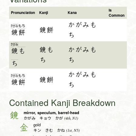
Is
Pronunciation
Kanji
Kana
Common
かがみも
か
も
ち
が
み
鏡餅
鏡
餅
ち
か
が
み
鏡も
かがみも
鏡
も
ち
ち
ち
かがみも
か
も
ち
が
み
鏡餠
鏡
餠
ち
Contained Kanji Breakdown
mirror, speculum, barrel-head
鏡
(4th, N1)
かがみ キョウ かが
gold
金
(1st, N5)
キン きむ かね