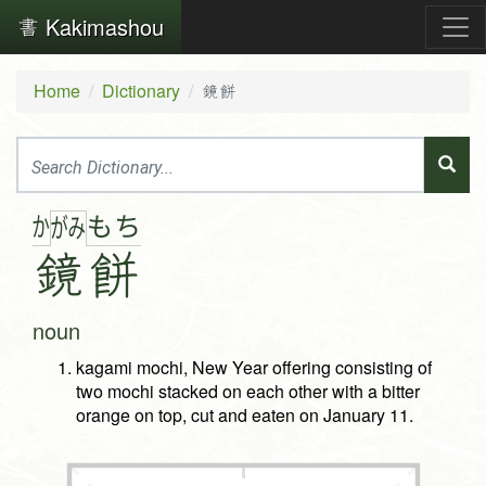
Kakimashou
Home
Dictionary
鏡餅
か
も
ち
が
み
鏡
餅
noun
kagami mochi, New Year offering consisting of
two mochi stacked on each other with a bitter
orange on top, cut and eaten on January 11.