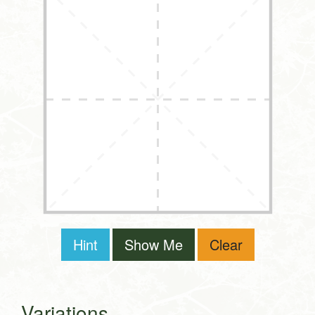
Hint
Show Me
Clear
Variations