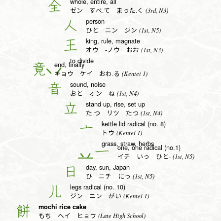
whole, entire, all
全
(3rd, N3)
ゼン すべ.て まった.く
person
人
(1st, N5)
ひと ニン ジン
king, rule, magnate
王
(1st, N3)
オウ -ノウ おお
to divide
end, finally
竟
(Kentei 1)
キョウ ケイ おわ.る
sound, noise
音
(1st, N4)
おと オン ね
stand up, rise, set up
立
(1st, N4)
た.つ リツ たつ
kettle lid radical (no. 8)
亠
(Kentei 1)
トウ
grass, straw, herbs
one, one radical (no.1)
一
(1st, N5)
イチ いっ ひと-
day, sun, Japan
日
(1st, N5)
ひ ニチ にっ
legs radical (no. 10)
儿
(Kentei 1)
ジン ニン がい
mochi rice cake
餅
(Late High School)
もち ヘイ ヒョウ