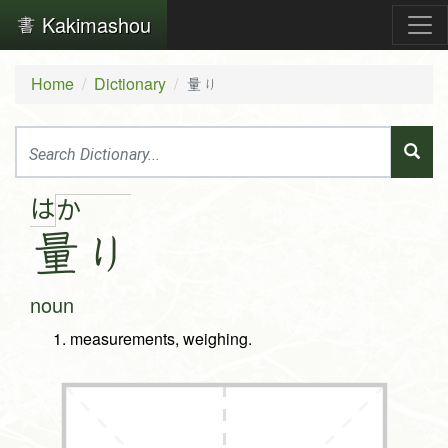
Kakimashou
Home
Dictionary
量り
は
か
量
り
noun
measurements, weighing.