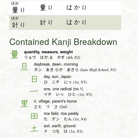
は
か
量り
はかり
量
り
は
か
計り
はかり
計
り
Contained Kanji Breakdown
quantity, measure, weight
量
(4th, N2)
リョウ はか.る かず
daybreak, dawn, morning
旦
(Late High School, N1)
タン あき.らか あきら
day, sun, Japan
日
(1st, N5)
ひ ニチ にっ
one, one radical (no.1)
一
(1st, N5)
イチ いっ ひと-
ri, village, parent's home
里
(2nd)
さと リ さ
rice field, rice paddy
田
(1st, N4)
た デン たん
soil, earth, ground
土
(1st, N5)
ド つち は