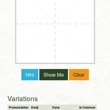
Hint
Show Me
Clear
Variations
Pronunciation
Kanji
Kana
Is Common