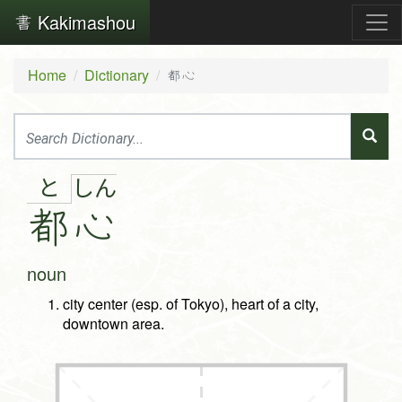
Kakimashou
Home
Dictionary
都心
と
し
ん
都
心
noun
city center (esp. of Tokyo), heart of a city,
downtown area.