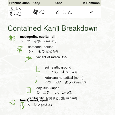
Pronunciation
Kanji
Kana
Is Common
と
し
ん
都心
としん
✔
都
心
Contained Kanji Breakdown
metropolis, capital, all
都
(3rd, N3)
ト ツ みやこ
someone, person
者
(3rd, N4)
シャ もの
variant of radical 125
耂
soil, earth, ground
土
(1st, N5)
ド つち は
katakana no radical (no. 4)
丿
(Kentei 1)
ヘツ えい よう
day, sun, Japan
日
(1st, N5)
ひ ニチ にっ
capital city, おおざる, (邑 variant)
heart, mind, spirit
心
(2nd, N4)
こころ シン