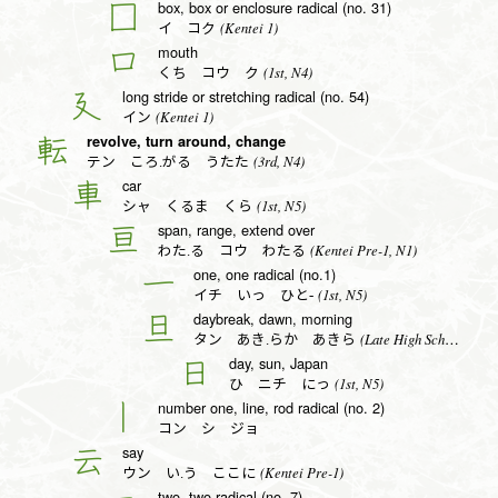
box, box or enclosure radical (no. 31)
囗
(Kentei 1)
イ コク
mouth
口
(1st, N4)
くち コウ ク
long stride or stretching radical (no. 54)
廴
(Kentei 1)
イン
revolve, turn around, change
転
(3rd, N4)
テン ころ.がる うたた
car
車
(1st, N5)
シャ くるま くら
span, range, extend over
亘
(Kentei Pre-1, N1)
わた.る コウ わたる
one, one radical (no.1)
一
(1st, N5)
イチ いっ ひと-
daybreak, dawn, morning
旦
(Late High School, N1)
タン あき.らか あきら
day, sun, Japan
日
(1st, N5)
ひ ニチ にっ
number one, line, rod radical (no. 2)
丨
コン シ ジョ
say
云
(Kentei Pre-1)
ウン い.う ここに
two, two radical (no. 7)