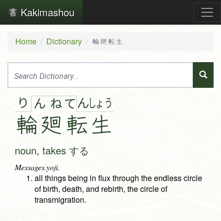
Kakimashou
Home
Dictionary
輪廻転生
り
ん
しょ
う
ん
ね
て
輪廻
転
生
noun, takes する
Messages.yoji.
all things being in flux through the endless circle
of birth, death, and rebirth, the circle of
transmigration.