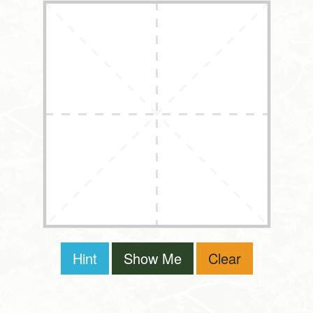
Hint
Show Me
Clear