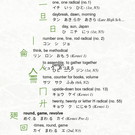
one, one radical (no.1)
一
(1st, N5)
イチ いっ ひと-
daybreak, dawn, morning
旦
(Late High School, N1)
タン あき.らか あきら
day, sun, Japan
日
(1st, N5)
ひ ニチ にっ
number one, line, rod radical (no. 2)
丨
コン シ ジョ
think, be methodical
侖
(Kentei 1)
リン ロン おも.う
to assemble. to gather together
person
人
シュウ あつまる
(1st, N5)
ひと ニン ジン
tome, counter for books, volume
冊
(6th, N2)
サツ サク ふみ
upside-down box radical (no. 13)
冂
(Kentei 1)
キョウ ケイ
twenty, twenty or letter H radical (no. 55)
廾
(Kentei 1)
キョウ ク にじゅう
round, game, revolve
廻
(Kentei Pre-1)
めぐ.る まわ.る カイ
-times, round, game
回
(2nd, N3)
カイ まわ.る エ