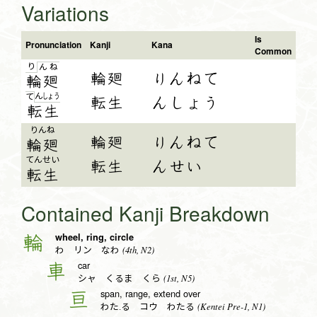
Variations
Is
Pronunciation
Kanji
Kana
Common
り
ん
ね
輪廻
りんねて
輪廻
ん
しょ
う
て
転生
んしょう
転
生
りんね
輪廻
りんねて
輪廻
てん
せい
転生
んせい
転
生
Contained Kanji Breakdown
wheel, ring, circle
輪
(4th, N2)
わ リン なわ
car
車
(1st, N5)
シャ くるま くら
span, range, extend over
亘
(Kentei Pre-1, N1)
わた.る コウ わたる