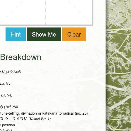
Hint
Show Me
Clear
i Breakdown
 High School)
1st, N4)
1st, N4)
(2nd, N4)
め
rtune-telling, divination or katakana to radical (no. 25)
(Kentei Pre-1)
な.う うらない
e position
6th, N1)