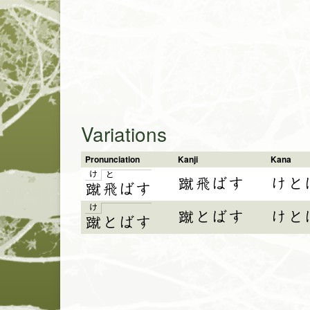
Variations
Pronunciation
Kanji
Kana
け
と
蹴飛ばす
けと
蹴
飛
ば
す
け
蹴とばす
けと
蹴
と
ば
す