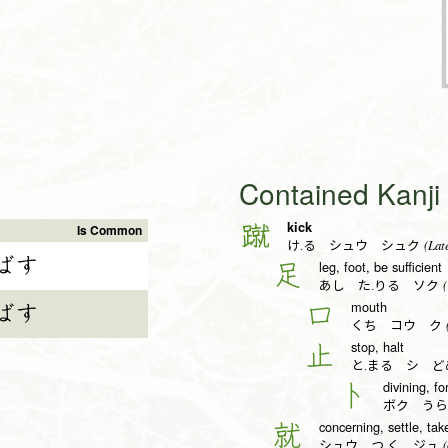
Contained Kanj
kick
蹴
Is Common
(Late
け.る シュウ シュク
ばす
leg, foot, be sufficient
足
(
あし た.りる ソク
mouth
口
ばす
(
くち コウ ク
stop, halt
止
と.まる シ ど
divining, fo
卜
ボク うら
concerning, settle, tak
就
(
シュウ つ.く ジュ