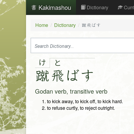
Kakimashou
Dictionary
Curr
Home
Dictionary
蹴飛ばす
け
と
蹴
飛
ば
す
Godan verb, transitive verb
to kick away, to kick off, to kick hard.
to refuse curtly, to reject outright.