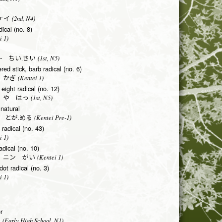
(2nd, N4)
ケイ
dical (no. 8)
i 1)
(1st, N5)
- ちい.さい
red stick, barb radical (no. 6)
(Kentei 1)
 かぎ
 eight radical (no. 12)
(1st, N5)
 や はっ
 natural
(Kentei Pre-1)
 とが.める
 radical (no. 43)
i 1)
adical (no. 10)
(Kentei 1)
 ニン がい
 dot radical (no. 3)
i 1)
r
(Early High School, N1)
る