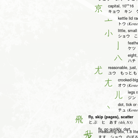
capital, 10**16
京
キョウ キン 
kettle lid ra
亠
(Kente
トウ
little, small
小
ショウ こ
feathe
亅
ケツ
eight,
八
ハチ
reasonable, just,
尤
ユウ もっと.も
crooked-big
尢
(Kente
オウ
legs r
儿
ジン
dot, tick or
丶
(Kente
チュ
fly, skip (pages), scatter
飛
(4th, N3)
と.ぶ ヒ あす
fly, go quickly, dart
measuring box, 1.8 lite
升
ます ショウ のぼ