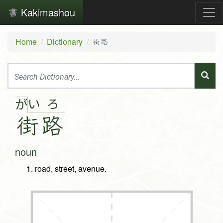
Kakimashou
Home
Dictionary
街路
い
ろ
が
街
路
noun
road, street, avenue.