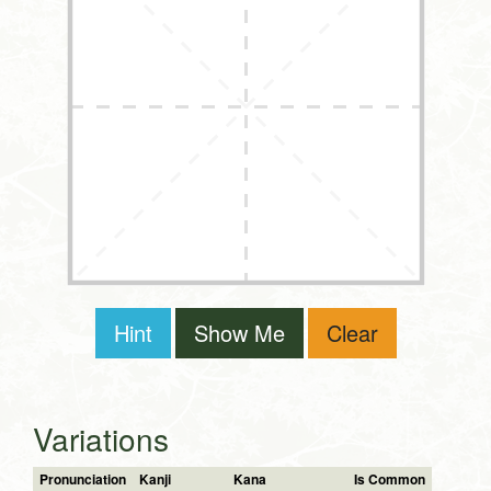
Hint
Show Me
Clear
Variations
Pronunciation
Kanji
Kana
Is Common