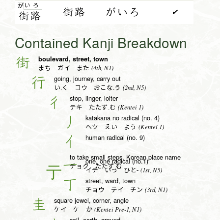
い
ろ
が
街路
がいろ
✔
街
路
Contained Kanji Breakdown
boulevard, street, town
街
(4th, N1)
まち ガイ また
going, journey, carry out
行
(2nd, N5)
い.く コウ おこな.う
stop, linger, loiter
彳
(Kentei 1)
テキ たたず.む
katakana no radical (no. 4)
丿
(Kentei 1)
ヘツ えい よう
human radical (no. 9)
亻
to take small steps, Korean place name
one, one radical (no.1)
一
チョク たたず.む
(1st, N5)
イチ いっ ひと-
street, ward, town
丁
(3rd, N1)
チョウ テイ チン
square jewel, corner, angle
圭
(Kentei Pre-1, N1)
ケイ ケ か
soil, earth, ground