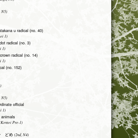
, N5)
takana u radical (no. 40)
ei 1)
 dot radical (no. 3)
i 1)
rown radical (no. 14)
i 1)
cal (no. 152)
)
, N5)
dinate official
i 1)
r animals
Kentei Pre-1)
(2nd, N4)
シ どめ