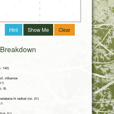
Hint
Show Me
Clear
i Breakdown
o. 140)
of, influence
N3)
o. 9)
atakana hi radical (no. 21)
1)
High, N1)