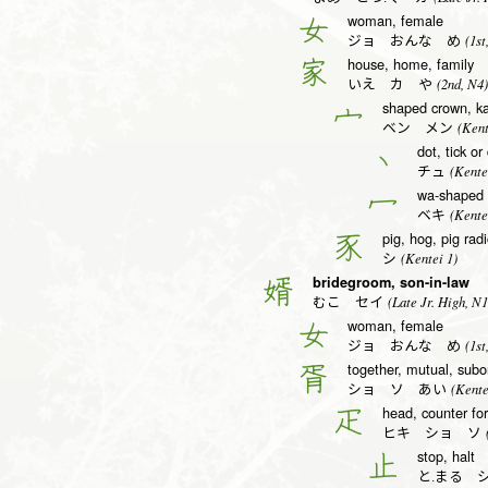
woman, female
女
(1st
ジョ おんな め
house, home, family
家
(2nd, N4)
いえ カ や
shaped crown, ka
宀
(Kent
ベン メン
dot, tick or
丶
(Kente
チュ
wa-shaped c
冖
(Kente
ベキ
pig, hog, pig radi
豕
(Kentei 1)
シ
bridegroom, son-in-law
婿
(Late Jr. High, N1
むこ セイ
woman, female
女
(1st
ジョ おんな め
together, mutual, subor
胥
(Kente
ショ ソ あい
head, counter fo
疋
(
ヒキ ショ ソ
stop, halt
止
と.まる 