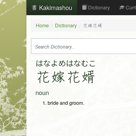
Kakimashou
Dictionary
Curr
Home
Dictionary
花嫁花婿
はな
よめ
はな
むこ
花
嫁
花
婿
noun
bride and groom.