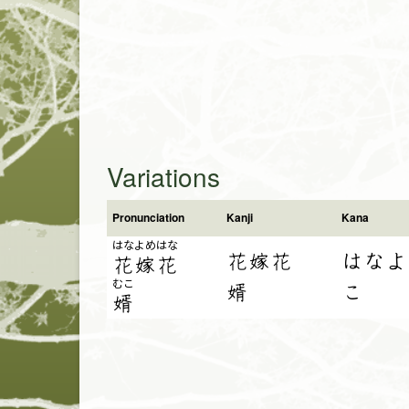
Variations
Pronunciation
Kanji
Kana
はな
よめ
はな
花嫁花
はなよ
花
嫁
花
むこ
婿
こ
婿