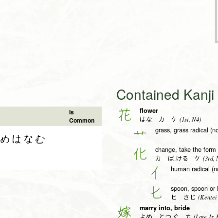
Contained Kanj
flower
花
Is
(1st, N4)
Common
はな カ ケ
grass, grass radical (n
艹
めはなむ
change, take the form 
化
(3rd, 
カ ば.ける ケ
human radical (n
亻
spoon, spoon or k
匕
(Kentei 
ヒ さじ
marry into, bride
嫁
(Late Jr. 
よめ とつ.ぐ カ