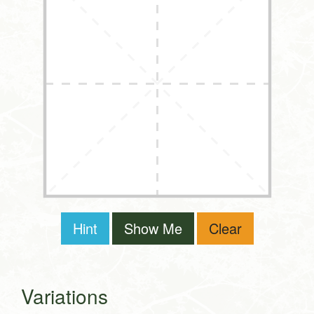
Hint
Show Me
Clear
Variations