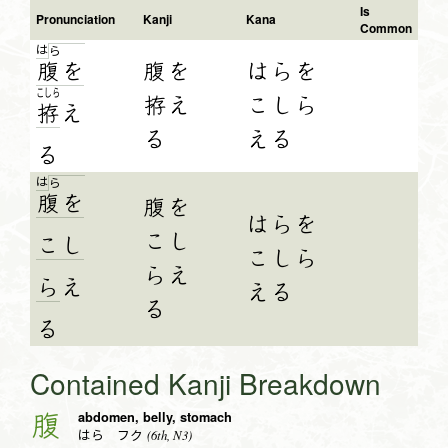
Is
Pronunciation
Kanji
Kana
Common
は
ら
腹
を
腹を
はらを
こ
し
ら
拵え
こしら
拵
え
る
える
る
は
ら
腹
を
腹を
はらを
こし
こ
し
こしら
らえ
ら
え
える
る
る
Contained Kanji Breakdown
abdomen, belly, stomach
腹
(6th, N3)
はら フク