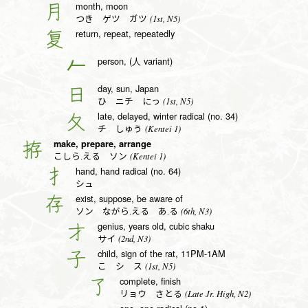
month, moon
月
(1st, N5)
つき ゲツ ガツ
return, repeat, repeatedly
复
person, (人 variant)
𠂉
day, sun, Japan
日
(1st, N5)
ひ ニチ にっ
late, delayed, winter radical (no. 34)
夂
(Kentei 1)
チ しゅう
make, prepare, arrange
拵
(Kentei 1)
こしら.える ソン
hand, hand radical (no. 64)
扌
シュ
exist, suppose, be aware of
存
(6th, N3)
ソン ながら.える あ.る
genius, years old, cubic shaku
才
(2nd, N3)
サイ
child, sign of the rat, 11PM-1AM
子
(1st, N5)
こ シ ス
complete, finish
了
(Late Jr. High, N2)
リョウ さとる