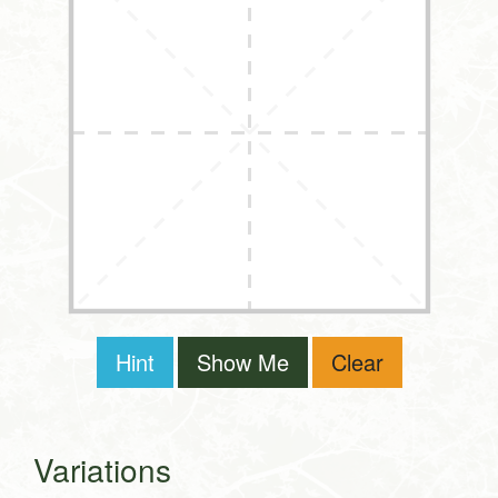
Hint
Show Me
Clear
Variations