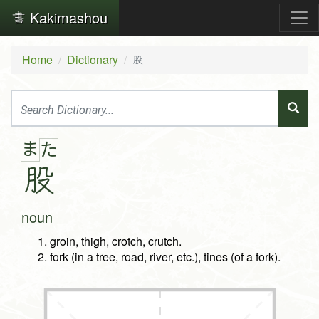
Kakimashou
Home
Dictionary
股
ま
た
股
noun
groin, thigh, crotch, crutch.
fork (in a tree, road, river, etc.), tines (of a fork).