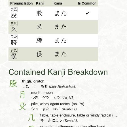
Pronunciation
Kanji
Kana
Is Common
ま
た
股
また
✔
股
ま
た
叉
また
叉
ま
た
胯
また
胯
ま
た
俣
また
俣
Contained Kanji Breakdown
thigh, crotch
股
(Late High School)
また コ もも
month, moon
月
(1st, N5)
つき ゲツ ガツ
pike, windy-again radical (no. 79)
殳
(Kentei 1)
シュ また ほこ
table, table enclosure, table or windy radical (no. 16)
几
(Kentei 1)
キ きにょう
or again, furthermore, on the other hand