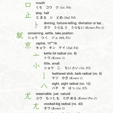
mouth
口
(1st, N4)
くち コウ ク
stop, halt
止
(2nd, N4)
と.まる シ どめ
divining, fortune-telling, divination or katakana to radical (no. 25)
卜
(Kentei Pre-1)
ボク うらな.う うらない
concerning, settle, take position
就
(6th, N1)
シュウ つ.く ジュ
capital, 10**16
京
(2nd, N4)
キョウ キン ケイ
kettle lid radical (no. 8)
亠
(Kentei 1)
トウ
little, small
小
(1st, N5)
ショウ こ- ちい.さい
feathered stick, barb radical (no. 6)
亅
(Kentei 1)
ケツ かぎ
eight, eight radical (no. 12)
八
(1st, N5)
ハチ や はっ
reasonable, just, natural
尤
(Kentei Pre-1)
ユウ もっと.も とが.める
crooked-big radical (no. 43)
尢
(Kentei 1)
オウ