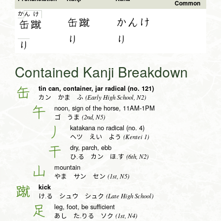
Common
か
ん
け
缶蹴
かんけ
缶
蹴
り
り
り
Contained Kanji Breakdown
tin can, container, jar radical (no. 121)
缶
(Early High School, N2)
カン かま ふ
noon, sign of the horse, 11AM-1PM
午
(2nd, N5)
ゴ うま
katakana no radical (no. 4)
丿
(Kentei 1)
ヘツ えい よう
dry, parch, ebb
干
(6th, N2)
ひ.る カン ほ.す
mountain
山
(1st, N5)
やま サン セン
kick
蹴
(Late High School)
け.る シュウ シュク
leg, foot, be sufficient
足
(1st, N4)
あし た.りる ソク