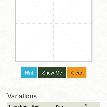
Hint
Show Me
Clear
Variations
Is
Pronunciation
Kanji
Kana