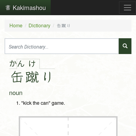
Kakimashou
Home
Dictionary
缶蹴り
か
ん
け
缶
蹴
り
noun
"kick the can" game.