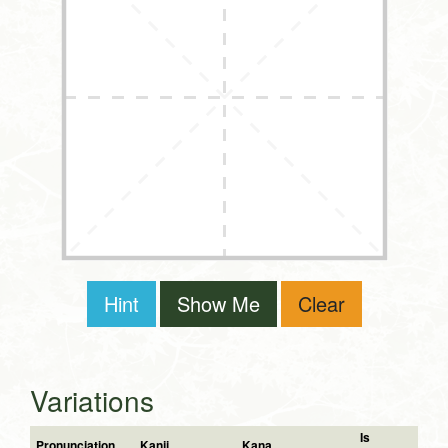
Hint
Show Me
Clear
Variations
Is
Pronunciation
Kanji
Kana