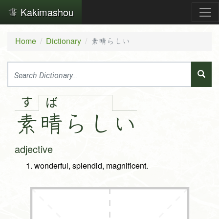
Kakimashou
Home
Dictionary
素晴らしい
す
ば
素
晴
ら
し
い
adjective
wonderful, splendid, magnificent.