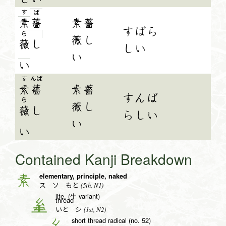
す
ば
素
薔
素薔
すばら
ら
薇し
薇
し
しい
い
い
す
んば
素
薔
素薔
すんば
ら
薇し
薇
し
らしい
い
い
Contained Kanji Breakdown
elementary, principle, naked
素
(5th, N1)
ス ソ もと
life, (生 variant)
thread
糸
(1st, N2)
いと シ
short thread radical (no. 52)
幺