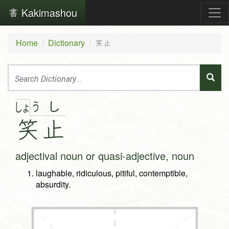
Kakimashou
Home
Dictionary
笑止
う
し
しょ
笑
止
adjectival noun or quasi-adjective, noun
laughable, ridiculous, pitiful, contemptible,
absurdity.