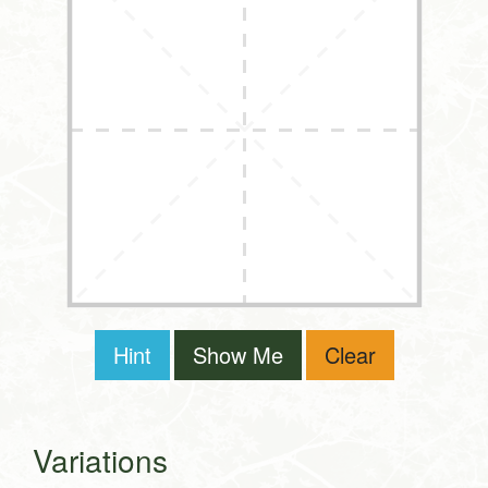
Hint
Show Me
Clear
Variations