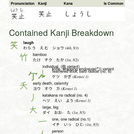
Pronunciation
Kanji
Kana
Is Common
う
し
しょ
笑止
しょうし
笑
止
Contained Kanji Breakdown
laugh
笑
(4th, N3)
わら.う え.む ショウ
bamboo
竹
(1st, N2)
たけ チク たか
individual, (個 variant)
knife, wrapping enclosure(勹) variant
feathered stick, barb radical (no. 6)
亅
(Kentei 1)
ケツ かぎ
early death, calamity
夭
(Kentei 1)
ヨウ オウ カ
katakana no radical (no. 4)
丿
(Kentei 1)
ヘツ えい よう
large, big
大
(1st, N5)
ダイ おお- た
one, one radical (no.1)
一
(1st, N5)
イチ いっ ひと-
person
人