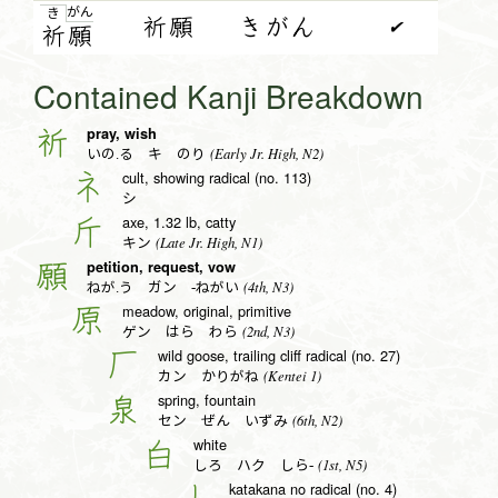
が
ん
き
祈願
きがん
✔
祈
願
Contained Kanji Breakdown
pray, wish
祈
(Early Jr. High, N2)
いの.る キ のり
cult, showing radical (no. 113)
礻
シ
axe, 1.32 lb, catty
斤
(Late Jr. High, N1)
キン
petition, request, vow
願
(4th, N3)
ねが.う ガン -ねがい
meadow, original, primitive
原
(2nd, N3)
ゲン はら わら
wild goose, trailing cliff radical (no. 27)
厂
(Kentei 1)
カン かりがね
spring, fountain
泉
(6th, N2)
セン ぜん いずみ
white
白
(1st, N5)
しろ ハク しら-
katakana no radical (no. 4)