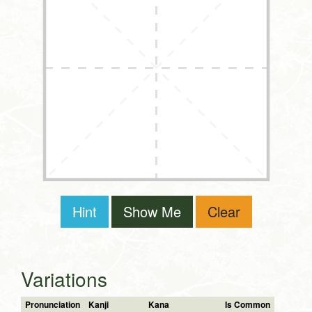
Hint
Show Me
Clear
Variations
Pronunciation
Kanji
Kana
Is Common