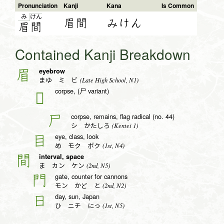
Pronunciation
Kanji
Kana
Is Common
み
け
ん
眉間
みけん
眉
間
Contained Kanji Breakdown
eyebrow
眉
(Late High School, N1)
まゆ ミ ビ
corpse, (尸 variant)
𠃜
corpse, remains, flag radical (no. 44)
尸
(Kentei 1)
シ かたしろ
eye, class, look
目
(1st, N4)
め モク ボク
interval, space
間
(2nd, N5)
ま カン ケン
gate, counter for cannons
門
(2nd, N2)
モン かど と
day, sun, Japan
日
(1st, N5)
ひ ニチ にっ