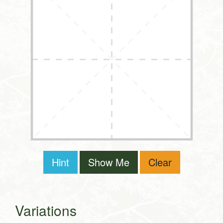
Hint
Show Me
Clear
Variations