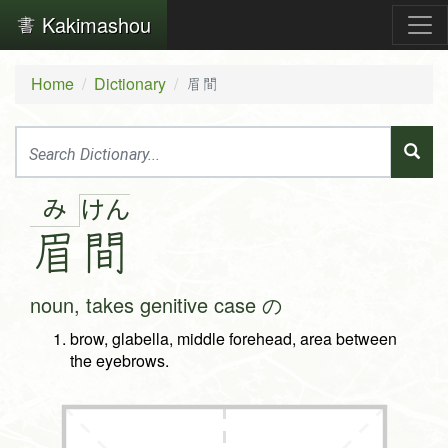
Kakimashou
Home
Dictionary
眉間
み
け
ん
眉
間
noun, takes genitive case の
brow, glabella, middle forehead, area between
the eyebrows.