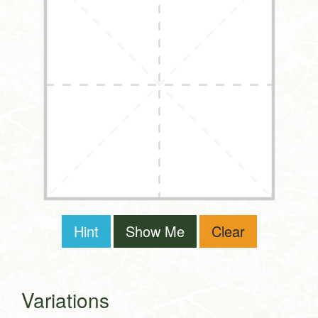
Hint
Show Me
Clear
Variations