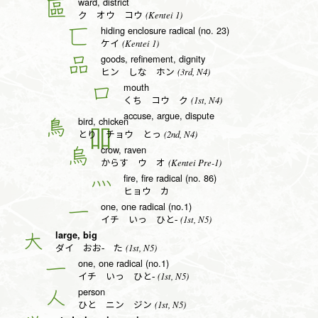
ward, district
區
(Kentei 1)
ク オウ コウ
hiding enclosure radical (no. 23)
匸
(Kentei 1)
ケイ
goods, refinement, dignity
品
(3rd, N4)
ヒン しな ホン
mouth
口
(1st, N4)
くち コウ ク
accuse, argue, dispute
bird, chicken
鳥
(2nd, N4)
とり チョウ とっ
crow, raven
烏
(Kentei Pre-1)
からす ウ オ
fire, fire radical (no. 86)
灬
ヒョウ カ
one, one radical (no.1)
一
(1st, N5)
イチ いっ ひと-
large, big
大
(1st, N5)
ダイ おお- た
one, one radical (no.1)
一
(1st, N5)
イチ いっ ひと-
person
人
(1st, N5)
ひと ニン ジン