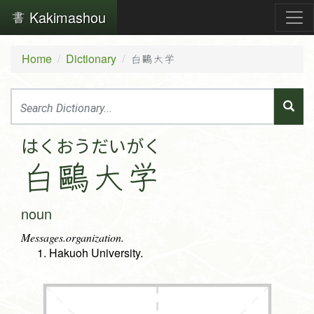
Kakimashou
Home
Dictionary
白鷗大学
はく
おう
だい
がく
白
鷗
大
学
noun
Messages.organization.
Hakuoh University.