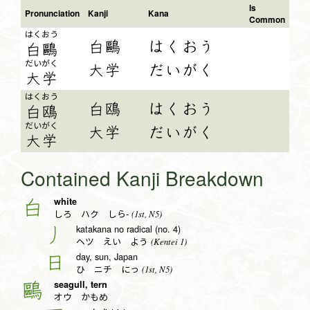
Is
Pronunciation
Kanji
Kana
Common
はく
おう
白鷗
はくおう
白
鷗
だい
がく
大学
だいがく
大
学
はく
おう
白鴎
はくおう
白
鴎
だい
がく
大学
だいがく
大
学
Contained Kanji Breakdown
white
白
(1st, N5)
しろ ハク しら-
katakana no radical (no. 4)
丿
(Kentei 1)
ヘツ えい よう
day, sun, Japan
日
(1st, N5)
ひ ニチ にっ
seagull, tern
鷗
オウ かもめ